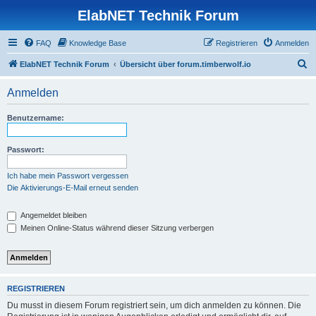
ElabNET Technik Forum
FAQ
Knowledge Base
Registrieren
Anmelden
S
ElabNET Technik Forum
Übersicht über forum.timberwolf.io
u
Anmelden
c
h
Benutzername:
e
Passwort:
Ich habe mein Passwort vergessen
Die Aktivierungs-E-Mail erneut senden
Angemeldet bleiben
Meinen Online-Status während dieser Sitzung verbergen
REGISTRIEREN
Du musst in diesem Forum registriert sein, um dich anmelden zu können. Die