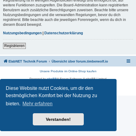
Registrierung ist in wenigen Augenblicken erledigt und ermöglicht dir, auf
weitere Funktionen zuzugreifen. Die Board-Administration kann registrierten
Benutzern auch zusätzliche Berechtigungen zuweisen. Beachte bitte unsere
Nutzungsbedingungen und die verwandten Regelungen, bevor du dich
registrierst. Bitte beachte auch die jeweiligen Forenregeln, wenn du dich in
diesem Board bewegst.
Nutzungsbedingungen
|
Datenschutzerklärung
Registrieren
ElabNET Technik Forum
Übersicht über forum.timberwolf.io
Unsere Produkte im Online-Shop kaufen
Powered by
phpBB
® Forum Software © phpBB Limited
Deutsche Übersetzung durch
phpBB.de
Diese Website nutzt Cookies, um dir den
Datenschutz
|
Nutzungsbedingungen
bestmöglichen Komfort bei der Nutzung zu
bieten.
Mehr erfahren
Verstanden!