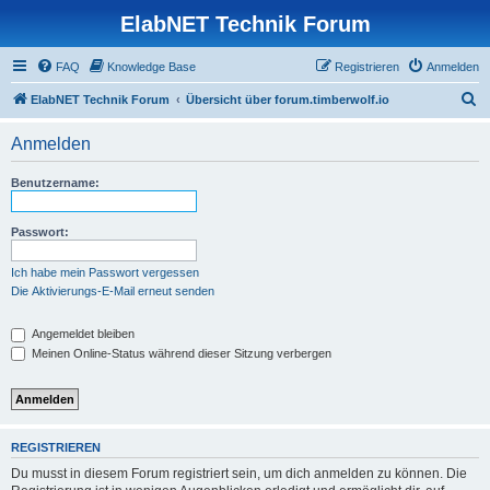
ElabNET Technik Forum
FAQ
Knowledge Base
Registrieren
Anmelden
S
ElabNET Technik Forum
Übersicht über forum.timberwolf.io
u
Anmelden
c
h
Benutzername:
e
Passwort:
Ich habe mein Passwort vergessen
Die Aktivierungs-E-Mail erneut senden
Angemeldet bleiben
Meinen Online-Status während dieser Sitzung verbergen
REGISTRIEREN
Du musst in diesem Forum registriert sein, um dich anmelden zu können. Die