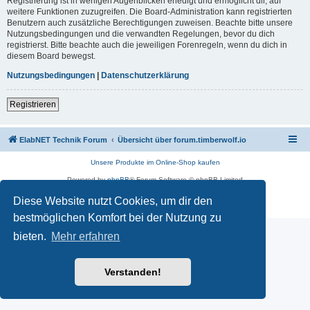
Registrierung ist in wenigen Augenblicken erledigt und ermöglicht dir, auf
weitere Funktionen zuzugreifen. Die Board-Administration kann registrierten
Benutzern auch zusätzliche Berechtigungen zuweisen. Beachte bitte unsere
Nutzungsbedingungen und die verwandten Regelungen, bevor du dich
registrierst. Bitte beachte auch die jeweiligen Forenregeln, wenn du dich in
diesem Board bewegst.
Nutzungsbedingungen
|
Datenschutzerklärung
Registrieren
ElabNET Technik Forum
Übersicht über forum.timberwolf.io
Unsere Produkte im Online-Shop kaufen
Powered by
phpBB
® Forum Software © phpBB Limited
Deutsche Übersetzung durch
phpBB.de
Diese Website nutzt Cookies, um dir den
Datenschutz
|
Nutzungsbedingungen
bestmöglichen Komfort bei der Nutzung zu
bieten.
Mehr erfahren
Verstanden!