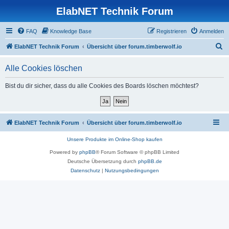
ElabNET Technik Forum
FAQ
Knowledge Base
Registrieren
Anmelden
S
ElabNET Technik Forum
Übersicht über forum.timberwolf.io
u
Alle Cookies löschen
c
h
Bist du dir sicher, dass du alle Cookies des Boards löschen möchtest?
e
ElabNET Technik Forum
Übersicht über forum.timberwolf.io
Unsere Produkte im Online-Shop kaufen
Powered by
phpBB
® Forum Software © phpBB Limited
Deutsche Übersetzung durch
phpBB.de
Datenschutz
|
Nutzungsbedingungen