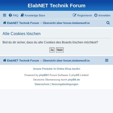
ElabNET Technik Forum
FAQ
Knowledge Base
Registrieren
Anmelden
S
ElabNET Technik Forum
Übersicht über forum.timberwolf.io
u
Alle Cookies löschen
c
h
Bist du dir sicher, dass du alle Cookies des Boards löschen möchtest?
e
ElabNET Technik Forum
Übersicht über forum.timberwolf.io
Unsere Produkte im Online-Shop kaufen
Powered by
phpBB
® Forum Software © phpBB Limited
Deutsche Übersetzung durch
phpBB.de
Datenschutz
|
Nutzungsbedingungen