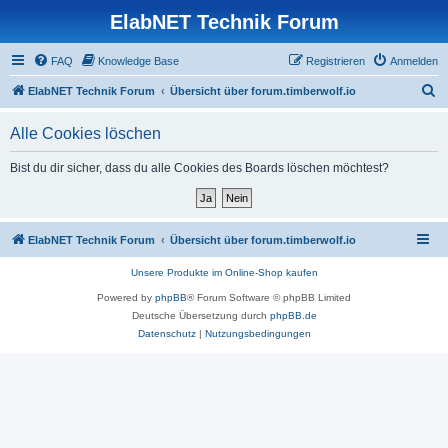
ElabNET Technik Forum
FAQ
Knowledge Base
Registrieren
Anmelden
S
ElabNET Technik Forum
Übersicht über forum.timberwolf.io
u
Alle Cookies löschen
c
h
Bist du dir sicher, dass du alle Cookies des Boards löschen möchtest?
e
ElabNET Technik Forum
Übersicht über forum.timberwolf.io
Unsere Produkte im Online-Shop kaufen
Powered by
phpBB
® Forum Software © phpBB Limited
Deutsche Übersetzung durch
phpBB.de
Datenschutz
|
Nutzungsbedingungen