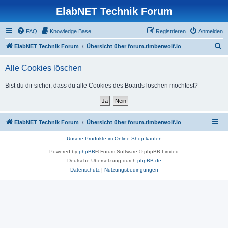
ElabNET Technik Forum
FAQ
Knowledge Base
Registrieren
Anmelden
S
ElabNET Technik Forum
Übersicht über forum.timberwolf.io
u
Alle Cookies löschen
c
h
Bist du dir sicher, dass du alle Cookies des Boards löschen möchtest?
e
ElabNET Technik Forum
Übersicht über forum.timberwolf.io
Unsere Produkte im Online-Shop kaufen
Powered by
phpBB
® Forum Software © phpBB Limited
Deutsche Übersetzung durch
phpBB.de
Datenschutz
|
Nutzungsbedingungen