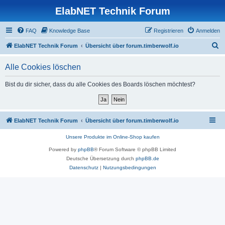
ElabNET Technik Forum
FAQ
Knowledge Base
Registrieren
Anmelden
S
ElabNET Technik Forum
Übersicht über forum.timberwolf.io
u
Alle Cookies löschen
c
h
Bist du dir sicher, dass du alle Cookies des Boards löschen möchtest?
e
ElabNET Technik Forum
Übersicht über forum.timberwolf.io
Unsere Produkte im Online-Shop kaufen
Powered by
phpBB
® Forum Software © phpBB Limited
Deutsche Übersetzung durch
phpBB.de
Datenschutz
|
Nutzungsbedingungen