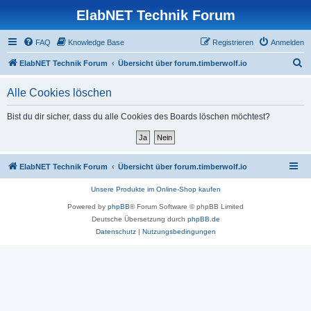
ElabNET Technik Forum
FAQ
Knowledge Base
Registrieren
Anmelden
S
ElabNET Technik Forum
Übersicht über forum.timberwolf.io
u
Alle Cookies löschen
c
h
Bist du dir sicher, dass du alle Cookies des Boards löschen möchtest?
e
ElabNET Technik Forum
Übersicht über forum.timberwolf.io
Unsere Produkte im Online-Shop kaufen
Powered by
phpBB
® Forum Software © phpBB Limited
Deutsche Übersetzung durch
phpBB.de
Datenschutz
|
Nutzungsbedingungen