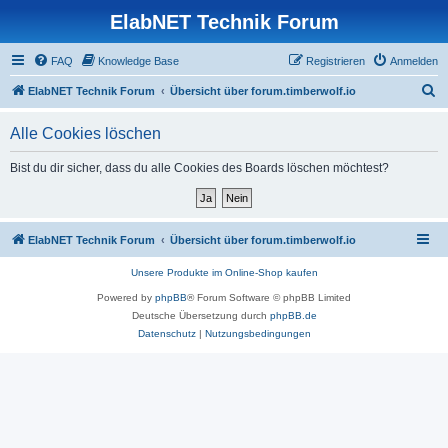
ElabNET Technik Forum
FAQ
Knowledge Base
Registrieren
Anmelden
S
ElabNET Technik Forum
Übersicht über forum.timberwolf.io
u
Alle Cookies löschen
c
h
Bist du dir sicher, dass du alle Cookies des Boards löschen möchtest?
e
ElabNET Technik Forum
Übersicht über forum.timberwolf.io
Unsere Produkte im Online-Shop kaufen
Powered by
phpBB
® Forum Software © phpBB Limited
Deutsche Übersetzung durch
phpBB.de
Datenschutz
|
Nutzungsbedingungen