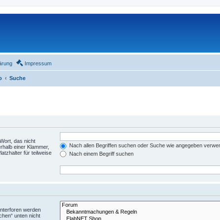
ärung
Impressum
o
Suche
Wort, das nicht
Nach allen Begriffen suchen oder Suche wie angegeben verwe
rhalb einer Klammer,
tzhalter für teilweise
Nach einem Begriff suchen
Unterforen werden
chen“ unten nicht