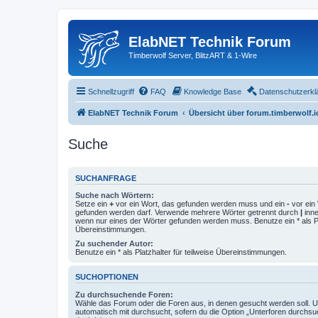
ElabNET Technik Forum
Timberwolf Server, BlitzART & 1-Wire
Schnellzugriff
FAQ
Knowledge Base
Datenschutzerkl
ElabNET Technik Forum
Übersicht über forum.timberwolf.i
Suche
SUCHANFRAGE
Suche nach Wörtern:
Setze ein
+
vor ein Wort, das gefunden werden muss und ein
-
vor ein 
gefunden werden darf. Verwende mehrere Wörter getrennt durch
|
inne
wenn nur eines der Wörter gefunden werden muss. Benutze ein * als Pla
Übereinstimmungen.
Zu suchender Autor:
Benutze ein * als Platzhalter für teilweise Übereinstimmungen.
SUCHOPTIONEN
Zu durchsuchende Foren:
Wähle das Forum oder die Foren aus, in denen gesucht werden soll. 
automatisch mit durchsucht, sofern du die Option „Unterforen durchsu