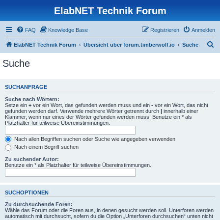
ElabNET Technik Forum
FAQ
Knowledge Base
Registrieren
Anmelden
S
ElabNET Technik Forum
Übersicht über forum.timberwolf.io
Suche
u
Suche
c
h
SUCHANFRAGE
e
Suche nach Wörtern:
Setze ein
+
vor ein Wort, das gefunden werden muss und ein
-
vor ein Wort, das nicht
gefunden werden darf. Verwende mehrere Wörter getrennt durch
|
innerhalb einer
Klammer, wenn nur eines der Wörter gefunden werden muss. Benutze ein * als
Platzhalter für teilweise Übereinstimmungen.
Nach allen Begriffen suchen oder Suche wie angegeben verwenden
Nach einem Begriff suchen
Zu suchender Autor:
Benutze ein * als Platzhalter für teilweise Übereinstimmungen.
SUCHOPTIONEN
Zu durchsuchende Foren:
Wähle das Forum oder die Foren aus, in denen gesucht werden soll. Unterforen werden
automatisch mit durchsucht, sofern du die Option „Unterforen durchsuchen“ unten nicht