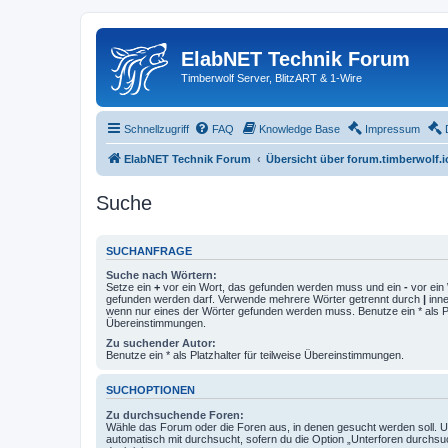
ElabNET Technik Forum
Timberwolf Server, BlitzART & 1-Wire
Schnellzugriff
FAQ
Knowledge Base
Impressum
ElabNET Technik Forum
Übersicht über forum.timberwolf.i
Suche
SUCHANFRAGE
Suche nach Wörtern:
Setze ein
+
vor ein Wort, das gefunden werden muss und ein
-
vor ein 
gefunden werden darf. Verwende mehrere Wörter getrennt durch
|
inne
wenn nur eines der Wörter gefunden werden muss. Benutze ein * als Pla
Übereinstimmungen.
Zu suchender Autor:
Benutze ein * als Platzhalter für teilweise Übereinstimmungen.
SUCHOPTIONEN
Zu durchsuchende Foren:
Wähle das Forum oder die Foren aus, in denen gesucht werden soll. 
automatisch mit durchsucht, sofern du die Option „Unterforen durchsu