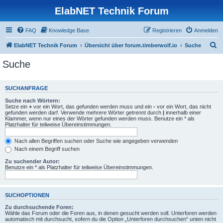
ElabNET Technik Forum
FAQ
Knowledge Base
Registrieren
Anmelden
S
ElabNET Technik Forum
Übersicht über forum.timberwolf.io
Suche
u
Suche
c
h
SUCHANFRAGE
e
Suche nach Wörtern:
Setze ein
+
vor ein Wort, das gefunden werden muss und ein
-
vor ein Wort, das nicht
gefunden werden darf. Verwende mehrere Wörter getrennt durch
|
innerhalb einer
Klammer, wenn nur eines der Wörter gefunden werden muss. Benutze ein * als
Platzhalter für teilweise Übereinstimmungen.
Nach allen Begriffen suchen oder Suche wie angegeben verwenden
Nach einem Begriff suchen
Zu suchender Autor:
Benutze ein * als Platzhalter für teilweise Übereinstimmungen.
SUCHOPTIONEN
Zu durchsuchende Foren:
Wähle das Forum oder die Foren aus, in denen gesucht werden soll. Unterforen werden
automatisch mit durchsucht, sofern du die Option „Unterforen durchsuchen“ unten nicht