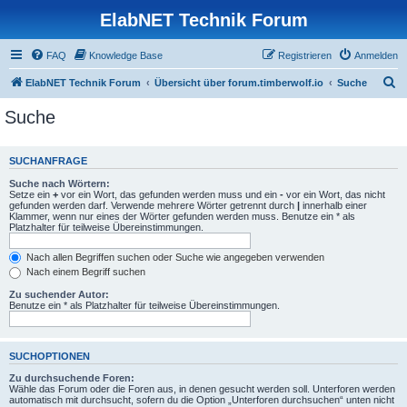
ElabNET Technik Forum
FAQ
Knowledge Base
Registrieren
Anmelden
S
ElabNET Technik Forum
Übersicht über forum.timberwolf.io
Suche
u
Suche
c
h
SUCHANFRAGE
e
Suche nach Wörtern:
Setze ein
+
vor ein Wort, das gefunden werden muss und ein
-
vor ein Wort, das nicht
gefunden werden darf. Verwende mehrere Wörter getrennt durch
|
innerhalb einer
Klammer, wenn nur eines der Wörter gefunden werden muss. Benutze ein * als
Platzhalter für teilweise Übereinstimmungen.
Nach allen Begriffen suchen oder Suche wie angegeben verwenden
Nach einem Begriff suchen
Zu suchender Autor:
Benutze ein * als Platzhalter für teilweise Übereinstimmungen.
SUCHOPTIONEN
Zu durchsuchende Foren:
Wähle das Forum oder die Foren aus, in denen gesucht werden soll. Unterforen werden
automatisch mit durchsucht, sofern du die Option „Unterforen durchsuchen“ unten nicht