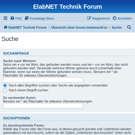
ElabNET Technik Forum
FAQ
Knowledge Base
Registrieren
Anmelden
S
ElabNET Technik Forum
Übersicht über forum.timberwolf.io
Suche
u
Suche
c
h
SUCHANFRAGE
e
Suche nach Wörtern:
Setze ein
+
vor ein Wort, das gefunden werden muss und ein
-
vor ein Wort, das nicht
gefunden werden darf. Verwende mehrere Wörter getrennt durch
|
innerhalb einer
Klammer, wenn nur eines der Wörter gefunden werden muss. Benutze ein * als
Platzhalter für teilweise Übereinstimmungen.
Nach allen Begriffen suchen oder Suche wie angegeben verwenden
Nach einem Begriff suchen
Zu suchender Autor:
Benutze ein * als Platzhalter für teilweise Übereinstimmungen.
SUCHOPTIONEN
Zu durchsuchende Foren:
Wähle das Forum oder die Foren aus, in denen gesucht werden soll. Unterforen werden
automatisch mit durchsucht, sofern du die Option „Unterforen durchsuchen“ unten nicht