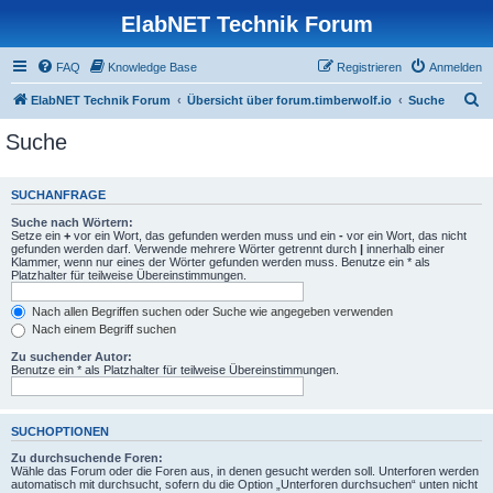
ElabNET Technik Forum
FAQ
Knowledge Base
Registrieren
Anmelden
S
ElabNET Technik Forum
Übersicht über forum.timberwolf.io
Suche
u
Suche
c
h
SUCHANFRAGE
e
Suche nach Wörtern:
Setze ein
+
vor ein Wort, das gefunden werden muss und ein
-
vor ein Wort, das nicht
gefunden werden darf. Verwende mehrere Wörter getrennt durch
|
innerhalb einer
Klammer, wenn nur eines der Wörter gefunden werden muss. Benutze ein * als
Platzhalter für teilweise Übereinstimmungen.
Nach allen Begriffen suchen oder Suche wie angegeben verwenden
Nach einem Begriff suchen
Zu suchender Autor:
Benutze ein * als Platzhalter für teilweise Übereinstimmungen.
SUCHOPTIONEN
Zu durchsuchende Foren:
Wähle das Forum oder die Foren aus, in denen gesucht werden soll. Unterforen werden
automatisch mit durchsucht, sofern du die Option „Unterforen durchsuchen“ unten nicht