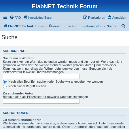
ElabNET Technik Forum
FAQ
Knowledge Base
Registrieren
Anmelden
S
ElabNET Technik Forum
Übersicht über forum.timberwolf.io
Suche
u
Suche
c
h
SUCHANFRAGE
e
Suche nach Wörtern:
Setze ein
+
vor ein Wort, das gefunden werden muss und ein
-
vor ein Wort, das nicht
gefunden werden darf. Verwende mehrere Wörter getrennt durch
|
innerhalb einer
Klammer, wenn nur eines der Wörter gefunden werden muss. Benutze ein * als
Platzhalter für teilweise Übereinstimmungen.
Nach allen Begriffen suchen oder Suche wie angegeben verwenden
Nach einem Begriff suchen
Zu suchender Autor:
Benutze ein * als Platzhalter für teilweise Übereinstimmungen.
SUCHOPTIONEN
Zu durchsuchende Foren:
Wähle das Forum oder die Foren aus, in denen gesucht werden soll. Unterforen werden
automatisch mit durchsucht, sofern du die Option „Unterforen durchsuchen“ unten nicht