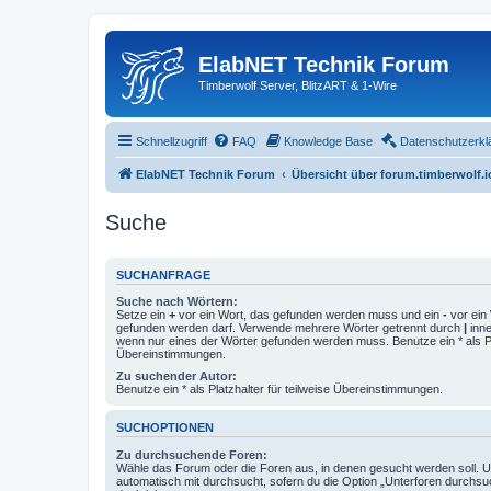
ElabNET Technik Forum
Timberwolf Server, BlitzART & 1-Wire
Schnellzugriff
FAQ
Knowledge Base
Datenschutzerkl
ElabNET Technik Forum
Übersicht über forum.timberwolf.i
Suche
SUCHANFRAGE
Suche nach Wörtern:
Setze ein
+
vor ein Wort, das gefunden werden muss und ein
-
vor ein 
gefunden werden darf. Verwende mehrere Wörter getrennt durch
|
inne
wenn nur eines der Wörter gefunden werden muss. Benutze ein * als Pla
Übereinstimmungen.
Zu suchender Autor:
Benutze ein * als Platzhalter für teilweise Übereinstimmungen.
SUCHOPTIONEN
Zu durchsuchende Foren:
Wähle das Forum oder die Foren aus, in denen gesucht werden soll. 
automatisch mit durchsucht, sofern du die Option „Unterforen durchsu