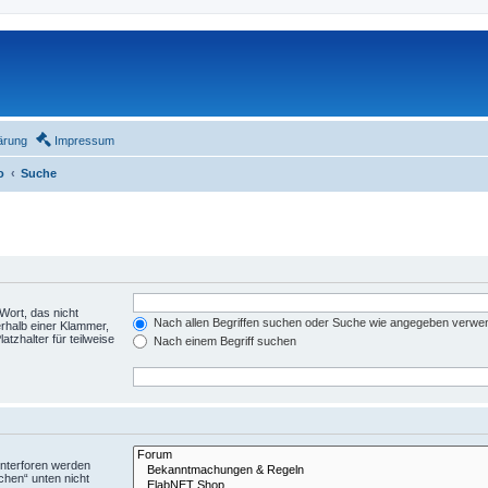
ärung
Impressum
o
Suche
Wort, das nicht
Nach allen Begriffen suchen oder Suche wie angegeben verwe
rhalb einer Klammer,
tzhalter für teilweise
Nach einem Begriff suchen
Unterforen werden
chen“ unten nicht