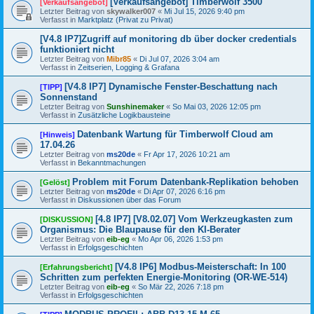
[Verkaufsangebot] Timberwolf 3500
[Verkaufsangebot]
Letzter Beitrag von
skywalker007
«
Mi Jul 15, 2026 9:40 pm
Verfasst in
Marktplatz (Privat zu Privat)
[V4.8 IP7]Zugriff auf monitoring db über docker credentials
funktioniert nicht
Letzter Beitrag von
Mibr85
«
Di Jul 07, 2026 3:04 am
Verfasst in
Zeitserien, Logging & Grafana
[V4.8 IP7] Dynamische Fenster-Beschattung nach
[TIPP]
Sonnenstand
Letzter Beitrag von
Sunshinemaker
«
So Mai 03, 2026 12:05 pm
Verfasst in
Zusätzliche Logikbausteine
Datenbank Wartung für Timberwolf Cloud am
[Hinweis]
17.04.26
Letzter Beitrag von
ms20de
«
Fr Apr 17, 2026 10:21 am
Verfasst in
Bekanntmachungen
Problem mit Forum Datenbank-Replikation behoben
[Gelöst]
Letzter Beitrag von
ms20de
«
Di Apr 07, 2026 6:16 pm
Verfasst in
Diskussionen über das Forum
[4.8 IP7] [V8.02.07] Vom Werkzeugkasten zum
[DISKUSSION]
Organismus: Die Blaupause für den KI-Berater
Letzter Beitrag von
eib-eg
«
Mo Apr 06, 2026 1:53 pm
Verfasst in
Erfolgsgeschichten
[V4.8 IP6] Modbus-Meisterschaft: In 100
[Erfahrungsbericht]
Schritten zum perfekten Energie-Monitoring (OR-WE-514)
Letzter Beitrag von
eib-eg
«
So Mär 22, 2026 7:18 pm
Verfasst in
Erfolgsgeschichten