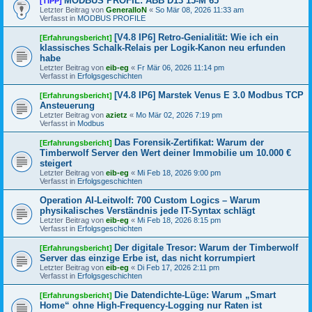
MODBUS PROFIL: ABB D13 15-M 65
[TIPP]
Letzter Beitrag von
GeneralIoN
«
So Mär 08, 2026 11:33 am
Verfasst in
MODBUS PROFILE
[V4.8 IP6] Retro-Genialität: Wie ich ein
[Erfahrungsbericht]
klassisches Schalk-Relais per Logik-Kanon neu erfunden
habe
Letzter Beitrag von
eib-eg
«
Fr Mär 06, 2026 11:14 pm
Verfasst in
Erfolgsgeschichten
[V4.8 IP6] Marstek Venus E 3.0 Modbus TCP
[Erfahrungsbericht]
Ansteuerung
Letzter Beitrag von
azietz
«
Mo Mär 02, 2026 7:19 pm
Verfasst in
Modbus
Das Forensik-Zertifikat: Warum der
[Erfahrungsbericht]
Timberwolf Server den Wert deiner Immobilie um 10.000 €
steigert
Letzter Beitrag von
eib-eg
«
Mi Feb 18, 2026 9:00 pm
Verfasst in
Erfolgsgeschichten
Operation AI-Leitwolf: 700 Custom Logics – Warum
physikalisches Verständnis jede IT-Syntax schlägt
Letzter Beitrag von
eib-eg
«
Mi Feb 18, 2026 8:15 pm
Verfasst in
Erfolgsgeschichten
Der digitale Tresor: Warum der Timberwolf
[Erfahrungsbericht]
Server das einzige Erbe ist, das nicht korrumpiert
Letzter Beitrag von
eib-eg
«
Di Feb 17, 2026 2:11 pm
Verfasst in
Erfolgsgeschichten
Die Datendichte-Lüge: Warum „Smart
[Erfahrungsbericht]
Home“ ohne High-Frequency-Logging nur Raten ist