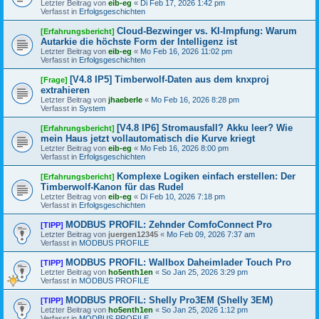
Letzter Beitrag von
eib-eg
«
Di Feb 17, 2026 1:42 pm
Verfasst in
Erfolgsgeschichten
Cloud-Bezwinger vs. KI-Impfung: Warum
[Erfahrungsbericht]
Autarkie die höchste Form der Intelligenz ist
Letzter Beitrag von
eib-eg
«
Mo Feb 16, 2026 11:02 pm
Verfasst in
Erfolgsgeschichten
[V4.8 IP5] Timberwolf-Daten aus dem knxproj
[Frage]
extrahieren
Letzter Beitrag von
jhaeberle
«
Mo Feb 16, 2026 8:28 pm
Verfasst in
System
[V4.8 IP6] Stromausfall? Akku leer? Wie
[Erfahrungsbericht]
mein Haus jetzt vollautomatisch die Kurve kriegt
Letzter Beitrag von
eib-eg
«
Mo Feb 16, 2026 8:00 pm
Verfasst in
Erfolgsgeschichten
Komplexe Logiken einfach erstellen: Der
[Erfahrungsbericht]
Timberwolf-Kanon für das Rudel
Letzter Beitrag von
eib-eg
«
Di Feb 10, 2026 7:18 pm
Verfasst in
Erfolgsgeschichten
MODBUS PROFIL: Zehnder ComfoConnect Pro
[TIPP]
Letzter Beitrag von
juergen12345
«
Mo Feb 09, 2026 7:37 am
Verfasst in
MODBUS PROFILE
MODBUS PROFIL: Wallbox Daheimlader Touch Pro
[TIPP]
Letzter Beitrag von
ho5enth1en
«
So Jan 25, 2026 3:29 pm
Verfasst in
MODBUS PROFILE
MODBUS PROFIL: Shelly Pro3EM (Shelly 3EM)
[TIPP]
Letzter Beitrag von
ho5enth1en
«
So Jan 25, 2026 1:12 pm
Verfasst in
MODBUS PROFILE