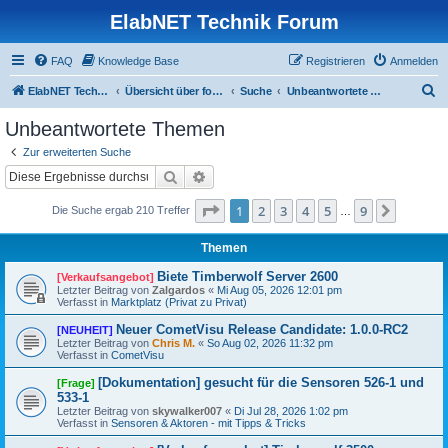
ElabNET Technik Forum
FAQ
Knowledge Base
Registrieren
Anmelden
S
ElabNET Technik Forum
Übersicht über forum.timberwolf.io
Suche
Unbeantwortete Themen
u
Unbeantwortete Themen
c
Zur erweiterten Suche
h
Suche
Erweiterte Suche
e
Seite
1
von
9
1
2
3
4
5
9
Nächst
Die Suche ergab 210 Treffer
…
Themen
Biete Timberwolf Server 2600
[Verkaufsangebot]
Letzter Beitrag von
Zalgardos
«
Mi Aug 05, 2026 12:01 pm
Verfasst in
Marktplatz (Privat zu Privat)
Neuer CometVisu Release Candidate: 1.0.0-RC2
[NEUHEIT]
Letzter Beitrag von
Chris M.
«
So Aug 02, 2026 11:32 pm
Verfasst in
CometVisu
[Dokumentation] gesucht für die Sensoren 526-1 und
[Frage]
533-1
Letzter Beitrag von
skywalker007
«
Di Jul 28, 2026 1:02 pm
Verfasst in
Sensoren & Aktoren - mit Tipps & Tricks