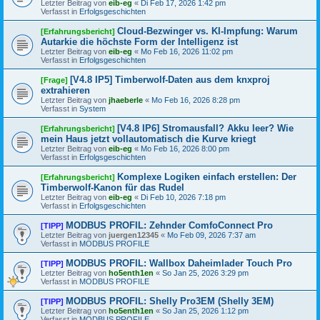
Letzter Beitrag von
eib-eg
«
Di Feb 17, 2026 1:42 pm
Verfasst in
Erfolgsgeschichten
Cloud-Bezwinger vs. KI-Impfung: Warum
[Erfahrungsbericht]
Autarkie die höchste Form der Intelligenz ist
Letzter Beitrag von
eib-eg
«
Mo Feb 16, 2026 11:02 pm
Verfasst in
Erfolgsgeschichten
[V4.8 IP5] Timberwolf-Daten aus dem knxproj
[Frage]
extrahieren
Letzter Beitrag von
jhaeberle
«
Mo Feb 16, 2026 8:28 pm
Verfasst in
System
[V4.8 IP6] Stromausfall? Akku leer? Wie
[Erfahrungsbericht]
mein Haus jetzt vollautomatisch die Kurve kriegt
Letzter Beitrag von
eib-eg
«
Mo Feb 16, 2026 8:00 pm
Verfasst in
Erfolgsgeschichten
Komplexe Logiken einfach erstellen: Der
[Erfahrungsbericht]
Timberwolf-Kanon für das Rudel
Letzter Beitrag von
eib-eg
«
Di Feb 10, 2026 7:18 pm
Verfasst in
Erfolgsgeschichten
MODBUS PROFIL: Zehnder ComfoConnect Pro
[TIPP]
Letzter Beitrag von
juergen12345
«
Mo Feb 09, 2026 7:37 am
Verfasst in
MODBUS PROFILE
MODBUS PROFIL: Wallbox Daheimlader Touch Pro
[TIPP]
Letzter Beitrag von
ho5enth1en
«
So Jan 25, 2026 3:29 pm
Verfasst in
MODBUS PROFILE
MODBUS PROFIL: Shelly Pro3EM (Shelly 3EM)
[TIPP]
Letzter Beitrag von
ho5enth1en
«
So Jan 25, 2026 1:12 pm
Verfasst in
MODBUS PROFILE