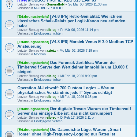
MODBUS PROFIL: ABB D13 15-M 65
[TIPP]
Letzter Beitrag von
GeneralIoN
«
So Mär 08, 2026 11:33 am
Verfasst in
MODBUS PROFILE
[V4.8 IP6] Retro-Genialität: Wie ich ein
[Erfahrungsbericht]
klassisches Schalk-Relais per Logik-Kanon neu erfunden
habe
Letzter Beitrag von
eib-eg
«
Fr Mär 06, 2026 11:14 pm
Verfasst in
Erfolgsgeschichten
[V4.8 IP6] Marstek Venus E 3.0 Modbus TCP
[Erfahrungsbericht]
Ansteuerung
Letzter Beitrag von
azietz
«
Mo Mär 02, 2026 7:19 pm
Verfasst in
Modbus
Das Forensik-Zertifikat: Warum der
[Erfahrungsbericht]
Timberwolf Server den Wert deiner Immobilie um 10.000 €
steigert
Letzter Beitrag von
eib-eg
«
Mi Feb 18, 2026 9:00 pm
Verfasst in
Erfolgsgeschichten
Operation AI-Leitwolf: 700 Custom Logics – Warum
physikalisches Verständnis jede IT-Syntax schlägt
Letzter Beitrag von
eib-eg
«
Mi Feb 18, 2026 8:15 pm
Verfasst in
Erfolgsgeschichten
Der digitale Tresor: Warum der Timberwolf
[Erfahrungsbericht]
Server das einzige Erbe ist, das nicht korrumpiert
Letzter Beitrag von
eib-eg
«
Di Feb 17, 2026 2:11 pm
Verfasst in
Erfolgsgeschichten
Die Datendichte-Lüge: Warum „Smart
[Erfahrungsbericht]
Home“ ohne High-Frequency-Logging nur Raten ist