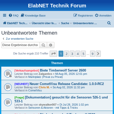
ElabNET Technik Forum
FAQ
Knowledge Base
Registrieren
Anmelden
S
ElabNET Technik Forum
Übersicht über forum.timberwolf.io
Suche
Unbeantwortete Themen
u
Unbeantwortete Themen
c
Zur erweiterten Suche
h
Suche
Erweiterte Suche
e
Seite
1
von
9
1
2
3
4
5
9
Nächst
Die Suche ergab 210 Treffer
…
Themen
Biete Timberwolf Server 2600
[Verkaufsangebot]
Letzter Beitrag von
Zalgardos
«
Mi Aug 05, 2026 12:01 pm
Verfasst in
Marktplatz (Privat zu Privat)
Neuer CometVisu Release Candidate: 1.0.0-RC2
[NEUHEIT]
Letzter Beitrag von
Chris M.
«
So Aug 02, 2026 11:32 pm
Verfasst in
CometVisu
[Dokumentation] gesucht für die Sensoren 526-1 und
[Frage]
533-1
Letzter Beitrag von
skywalker007
«
Di Jul 28, 2026 1:02 pm
Verfasst in
Sensoren & Aktoren - mit Tipps & Tricks