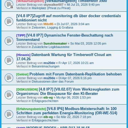
[Verkaufsangebot] Timberwolf 3500
[Verkaufsangebot]
Letzter Beitrag von
skywalker007
«
Mi Jul 15, 2026 9:40 pm
Verfasst in
Marktplatz (Privat zu Privat)
[V4.8 IP7]Zugriff auf monitoring db über docker credentials
funktioniert nicht
Letzter Beitrag von
Mibr85
«
Di Jul 07, 2026 3:04 am
Verfasst in
Zeitserien, Logging & Grafana
[V4.8 IP7] Dynamische Fenster-Beschattung nach
[TIPP]
Sonnenstand
Letzter Beitrag von
Sunshinemaker
«
So Mai 03, 2026 12:05 pm
Verfasst in
Zusätzliche Logikbausteine
Datenbank Wartung für Timberwolf Cloud am
[Hinweis]
17.04.26
Letzter Beitrag von
ms20de
«
Fr Apr 17, 2026 10:21 am
Verfasst in
Bekanntmachungen
Problem mit Forum Datenbank-Replikation behoben
[Gelöst]
Letzter Beitrag von
ms20de
«
Di Apr 07, 2026 6:16 pm
Verfasst in
Diskussionen über das Forum
[4.8 IP7] [V8.02.07] Vom Werkzeugkasten zum
[DISKUSSION]
Organismus: Die Blaupause für den KI-Berater
Letzter Beitrag von
eib-eg
«
Mo Apr 06, 2026 1:53 pm
Verfasst in
Erfolgsgeschichten
[V4.8 IP6] Modbus-Meisterschaft: In 100
[Erfahrungsbericht]
Schritten zum perfekten Energie-Monitoring (OR-WE-514)
Letzter Beitrag von
eib-eg
«
So Mär 22, 2026 7:18 pm
Verfasst in
Erfolgsgeschichten