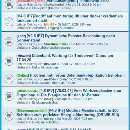
[Verkaufsangebot] Timberwolf 3500
[Verkaufsangebot]
Letzter Beitrag von
skywalker007
«
Mi Jul 15, 2026 9:40 pm
Verfasst in
Marktplatz (Privat zu Privat)
[V4.8 IP7]Zugriff auf monitoring db über docker credentials
funktioniert nicht
Letzter Beitrag von
Mibr85
«
Di Jul 07, 2026 3:04 am
Verfasst in
Zeitserien, Logging & Grafana
[V4.8 IP7] Dynamische Fenster-Beschattung nach
[TIPP]
Sonnenstand
Letzter Beitrag von
Sunshinemaker
«
So Mai 03, 2026 12:05 pm
Verfasst in
Zusätzliche Logikbausteine
Datenbank Wartung für Timberwolf Cloud am
[Hinweis]
17.04.26
Letzter Beitrag von
ms20de
«
Fr Apr 17, 2026 10:21 am
Verfasst in
Bekanntmachungen
Problem mit Forum Datenbank-Replikation behoben
[Gelöst]
Letzter Beitrag von
ms20de
«
Di Apr 07, 2026 6:16 pm
Verfasst in
Diskussionen über das Forum
[4.8 IP7] [V8.02.07] Vom Werkzeugkasten zum
[DISKUSSION]
Organismus: Die Blaupause für den KI-Berater
Letzter Beitrag von
eib-eg
«
Mo Apr 06, 2026 1:53 pm
Verfasst in
Erfolgsgeschichten
[V4.8 IP6] Modbus-Meisterschaft: In 100
[Erfahrungsbericht]
Schritten zum perfekten Energie-Monitoring (OR-WE-514)
Letzter Beitrag von
eib-eg
«
So Mär 22, 2026 7:18 pm
Verfasst in
Erfolgsgeschichten