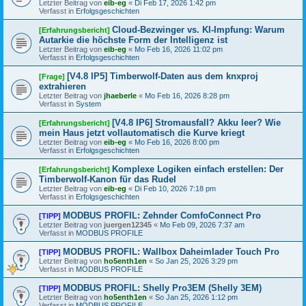
Letzter Beitrag von
eib-eg
«
Di Feb 17, 2026 1:42 pm
Verfasst in
Erfolgsgeschichten
Cloud-Bezwinger vs. KI-Impfung: Warum
[Erfahrungsbericht]
Autarkie die höchste Form der Intelligenz ist
Letzter Beitrag von
eib-eg
«
Mo Feb 16, 2026 11:02 pm
Verfasst in
Erfolgsgeschichten
[V4.8 IP5] Timberwolf-Daten aus dem knxproj
[Frage]
extrahieren
Letzter Beitrag von
jhaeberle
«
Mo Feb 16, 2026 8:28 pm
Verfasst in
System
[V4.8 IP6] Stromausfall? Akku leer? Wie
[Erfahrungsbericht]
mein Haus jetzt vollautomatisch die Kurve kriegt
Letzter Beitrag von
eib-eg
«
Mo Feb 16, 2026 8:00 pm
Verfasst in
Erfolgsgeschichten
Komplexe Logiken einfach erstellen: Der
[Erfahrungsbericht]
Timberwolf-Kanon für das Rudel
Letzter Beitrag von
eib-eg
«
Di Feb 10, 2026 7:18 pm
Verfasst in
Erfolgsgeschichten
MODBUS PROFIL: Zehnder ComfoConnect Pro
[TIPP]
Letzter Beitrag von
juergen12345
«
Mo Feb 09, 2026 7:37 am
Verfasst in
MODBUS PROFILE
MODBUS PROFIL: Wallbox Daheimlader Touch Pro
[TIPP]
Letzter Beitrag von
ho5enth1en
«
So Jan 25, 2026 3:29 pm
Verfasst in
MODBUS PROFILE
MODBUS PROFIL: Shelly Pro3EM (Shelly 3EM)
[TIPP]
Letzter Beitrag von
ho5enth1en
«
So Jan 25, 2026 1:12 pm
Verfasst in
MODBUS PROFILE