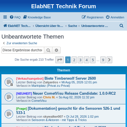
ElabNET Technik Forum
FAQ
Knowledge Base
Registrieren
Anmelden
S
ElabNET Technik Forum
Übersicht über forum.timberwolf.io
Suche
Unbeantwortete Themen
u
Unbeantwortete Themen
c
Zur erweiterten Suche
h
Suche
Erweiterte Suche
e
Seite
1
von
9
1
2
3
4
5
9
Nächst
Die Suche ergab 210 Treffer
…
Themen
Biete Timberwolf Server 2600
[Verkaufsangebot]
Letzter Beitrag von
Zalgardos
«
Mi Aug 05, 2026 12:01 pm
Verfasst in
Marktplatz (Privat zu Privat)
Neuer CometVisu Release Candidate: 1.0.0-RC2
[NEUHEIT]
Letzter Beitrag von
Chris M.
«
So Aug 02, 2026 11:32 pm
Verfasst in
CometVisu
[Dokumentation] gesucht für die Sensoren 526-1 und
[Frage]
533-1
Letzter Beitrag von
skywalker007
«
Di Jul 28, 2026 1:02 pm
Verfasst in
Sensoren & Aktoren - mit Tipps & Tricks