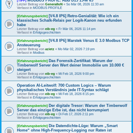
MODBUS PROFIL: ABB D13 15-M 65
[TIPP]
Letzter Beitrag von
GeneralIoN
«
So Mär 08, 2026 11:33 am
Verfasst in
MODBUS PROFILE
[V4.8 IP6] Retro-Genialität: Wie ich ein
[Erfahrungsbericht]
klassisches Schalk-Relais per Logik-Kanon neu erfunden
habe
Letzter Beitrag von
eib-eg
«
Fr Mär 06, 2026 11:14 pm
Verfasst in
Erfolgsgeschichten
[V4.8 IP6] Marstek Venus E 3.0 Modbus TCP
[Erfahrungsbericht]
Ansteuerung
Letzter Beitrag von
azietz
«
Mo Mär 02, 2026 7:19 pm
Verfasst in
Modbus
Das Forensik-Zertifikat: Warum der
[Erfahrungsbericht]
Timberwolf Server den Wert deiner Immobilie um 10.000 €
steigert
Letzter Beitrag von
eib-eg
«
Mi Feb 18, 2026 9:00 pm
Verfasst in
Erfolgsgeschichten
Operation AI-Leitwolf: 700 Custom Logics – Warum
physikalisches Verständnis jede IT-Syntax schlägt
Letzter Beitrag von
eib-eg
«
Mi Feb 18, 2026 8:15 pm
Verfasst in
Erfolgsgeschichten
Der digitale Tresor: Warum der Timberwolf
[Erfahrungsbericht]
Server das einzige Erbe ist, das nicht korrumpiert
Letzter Beitrag von
eib-eg
«
Di Feb 17, 2026 2:11 pm
Verfasst in
Erfolgsgeschichten
Die Datendichte-Lüge: Warum „Smart
[Erfahrungsbericht]
Home“ ohne High-Frequency-Logging nur Raten ist