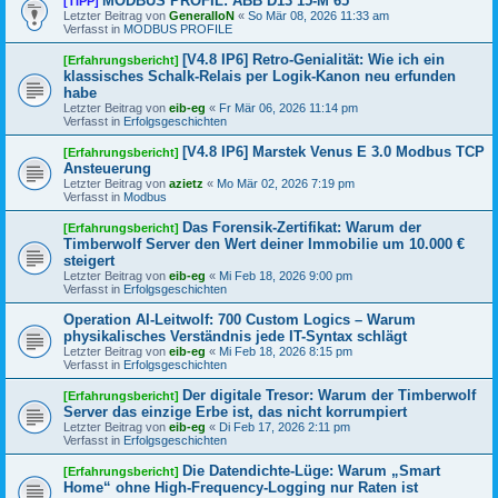
MODBUS PROFIL: ABB D13 15-M 65
[TIPP]
Letzter Beitrag von
GeneralIoN
«
So Mär 08, 2026 11:33 am
Verfasst in
MODBUS PROFILE
[V4.8 IP6] Retro-Genialität: Wie ich ein
[Erfahrungsbericht]
klassisches Schalk-Relais per Logik-Kanon neu erfunden
habe
Letzter Beitrag von
eib-eg
«
Fr Mär 06, 2026 11:14 pm
Verfasst in
Erfolgsgeschichten
[V4.8 IP6] Marstek Venus E 3.0 Modbus TCP
[Erfahrungsbericht]
Ansteuerung
Letzter Beitrag von
azietz
«
Mo Mär 02, 2026 7:19 pm
Verfasst in
Modbus
Das Forensik-Zertifikat: Warum der
[Erfahrungsbericht]
Timberwolf Server den Wert deiner Immobilie um 10.000 €
steigert
Letzter Beitrag von
eib-eg
«
Mi Feb 18, 2026 9:00 pm
Verfasst in
Erfolgsgeschichten
Operation AI-Leitwolf: 700 Custom Logics – Warum
physikalisches Verständnis jede IT-Syntax schlägt
Letzter Beitrag von
eib-eg
«
Mi Feb 18, 2026 8:15 pm
Verfasst in
Erfolgsgeschichten
Der digitale Tresor: Warum der Timberwolf
[Erfahrungsbericht]
Server das einzige Erbe ist, das nicht korrumpiert
Letzter Beitrag von
eib-eg
«
Di Feb 17, 2026 2:11 pm
Verfasst in
Erfolgsgeschichten
Die Datendichte-Lüge: Warum „Smart
[Erfahrungsbericht]
Home“ ohne High-Frequency-Logging nur Raten ist