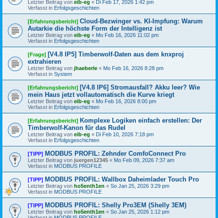
Letzter Beitrag von
eib-eg
«
Di Feb 17, 2026 1:42 pm
Verfasst in
Erfolgsgeschichten
Cloud-Bezwinger vs. KI-Impfung: Warum
[Erfahrungsbericht]
Autarkie die höchste Form der Intelligenz ist
Letzter Beitrag von
eib-eg
«
Mo Feb 16, 2026 11:02 pm
Verfasst in
Erfolgsgeschichten
[V4.8 IP5] Timberwolf-Daten aus dem knxproj
[Frage]
extrahieren
Letzter Beitrag von
jhaeberle
«
Mo Feb 16, 2026 8:28 pm
Verfasst in
System
[V4.8 IP6] Stromausfall? Akku leer? Wie
[Erfahrungsbericht]
mein Haus jetzt vollautomatisch die Kurve kriegt
Letzter Beitrag von
eib-eg
«
Mo Feb 16, 2026 8:00 pm
Verfasst in
Erfolgsgeschichten
Komplexe Logiken einfach erstellen: Der
[Erfahrungsbericht]
Timberwolf-Kanon für das Rudel
Letzter Beitrag von
eib-eg
«
Di Feb 10, 2026 7:18 pm
Verfasst in
Erfolgsgeschichten
MODBUS PROFIL: Zehnder ComfoConnect Pro
[TIPP]
Letzter Beitrag von
juergen12345
«
Mo Feb 09, 2026 7:37 am
Verfasst in
MODBUS PROFILE
MODBUS PROFIL: Wallbox Daheimlader Touch Pro
[TIPP]
Letzter Beitrag von
ho5enth1en
«
So Jan 25, 2026 3:29 pm
Verfasst in
MODBUS PROFILE
MODBUS PROFIL: Shelly Pro3EM (Shelly 3EM)
[TIPP]
Letzter Beitrag von
ho5enth1en
«
So Jan 25, 2026 1:12 pm
Verfasst in
MODBUS PROFILE