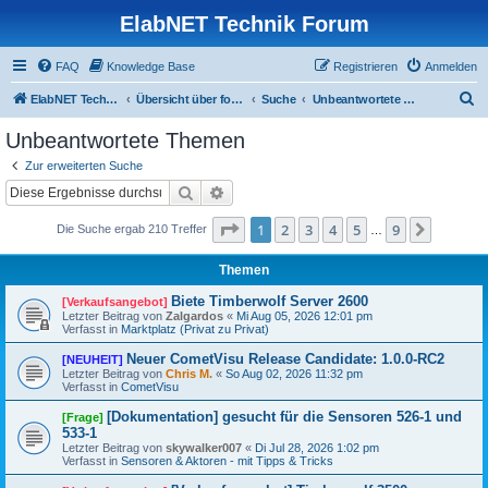
ElabNET Technik Forum
FAQ
Knowledge Base
Registrieren
Anmelden
S
ElabNET Technik Forum
Übersicht über forum.timberwolf.io
Suche
Unbeantwortete Themen
u
Unbeantwortete Themen
c
Zur erweiterten Suche
h
Suche
Erweiterte Suche
e
Seite
1
von
9
1
2
3
4
5
9
Nächst
Die Suche ergab 210 Treffer
…
Themen
Biete Timberwolf Server 2600
[Verkaufsangebot]
Letzter Beitrag von
Zalgardos
«
Mi Aug 05, 2026 12:01 pm
Verfasst in
Marktplatz (Privat zu Privat)
Neuer CometVisu Release Candidate: 1.0.0-RC2
[NEUHEIT]
Letzter Beitrag von
Chris M.
«
So Aug 02, 2026 11:32 pm
Verfasst in
CometVisu
[Dokumentation] gesucht für die Sensoren 526-1 und
[Frage]
533-1
Letzter Beitrag von
skywalker007
«
Di Jul 28, 2026 1:02 pm
Verfasst in
Sensoren & Aktoren - mit Tipps & Tricks