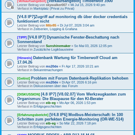
[Verkaufsangebot] Timberwolf 3500
[Verkaufsangebot]
Letzter Beitrag von
skywalker007
«
Mi Jul 15, 2026 9:40 pm
Verfasst in
Marktplatz (Privat zu Privat)
[V4.8 IP7]Zugriff auf monitoring db über docker credentials
funktioniert nicht
Letzter Beitrag von
Mibr85
«
Di Jul 07, 2026 3:04 am
Verfasst in
Zeitserien, Logging & Grafana
[V4.8 IP7] Dynamische Fenster-Beschattung nach
[TIPP]
Sonnenstand
Letzter Beitrag von
Sunshinemaker
«
So Mai 03, 2026 12:05 pm
Verfasst in
Zusätzliche Logikbausteine
Datenbank Wartung für Timberwolf Cloud am
[Hinweis]
17.04.26
Letzter Beitrag von
ms20de
«
Fr Apr 17, 2026 10:21 am
Verfasst in
Bekanntmachungen
Problem mit Forum Datenbank-Replikation behoben
[Gelöst]
Letzter Beitrag von
ms20de
«
Di Apr 07, 2026 6:16 pm
Verfasst in
Diskussionen über das Forum
[4.8 IP7] [V8.02.07] Vom Werkzeugkasten zum
[DISKUSSION]
Organismus: Die Blaupause für den KI-Berater
Letzter Beitrag von
eib-eg
«
Mo Apr 06, 2026 1:53 pm
Verfasst in
Erfolgsgeschichten
[V4.8 IP6] Modbus-Meisterschaft: In 100
[Erfahrungsbericht]
Schritten zum perfekten Energie-Monitoring (OR-WE-514)
Letzter Beitrag von
eib-eg
«
So Mär 22, 2026 7:18 pm
Verfasst in
Erfolgsgeschichten