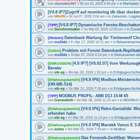
von
skywalker007
»
Mi Jul 15, 2026 9:40 pm
» in
Marktplatz 
[V4.8 IP7]Zugriff auf monitoring db über docker 
von
Mibr85
»
Di Jul 07, 2026 3:04 am
» in
Zeitserien, Loggin
[V4.8 IP7] Dynamische Fenster-Beschatt
[TIPP]
von
Sunshinemaker
»
So Mai 03, 2026 12:05 pm
» in
Zusätz
Datenbank Wartung für Timberwolf Clo
[Hinweis]
von
ms20de
»
Fr Apr 17, 2026 10:21 am
» in
Bekanntmachu
Problem mit Forum Datenbank-Replikat
[Gelöst]
von
ms20de
»
Di Apr 07, 2026 6:16 pm
» in
Diskussionen üb
[4.8 IP7] [V8.02.07] Vom Werkzeug
[DISKUSSION]
Berater
von
eib-eg
»
Mo Apr 06, 2026 1:53 pm
» in
Erfolgsgeschicht
[V4.8 IP6] Modbus-Meisterscha
[Erfahrungsbericht]
(OR-WE-514)
von
eib-eg
»
So Mär 22, 2026 7:18 pm
» in
Erfolgsgeschicht
MODBUS PROFIL: ABB D13 15-M 65
[TIPP]
von
GeneralIoN
»
So Mär 08, 2026 11:33 am
» in
MODBUS 
[V4.8 IP6] Retro-Genialität: W
[Erfahrungsbericht]
erfunden habe
von
eib-eg
»
Fr Mär 06, 2026 11:14 pm
» in
Erfolgsgeschich
[V4.8 IP6] Marstek Venus E 3
[Erfahrungsbericht]
von
azietz
»
Mo Mär 02, 2026 7:19 pm
» in
Modbus
Das Forensik-Zertifikat: War
[Erfahrungsbericht]