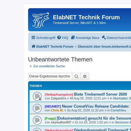
ElabNET Technik Forum
Timberwolf Server, BlitzART & 1-Wire
Schnellzugriff
FAQ
Knowledge Base
Datenschutzerkl
ElabNET Technik Forum
Übersicht über forum.timberwolf.i
Unbeantwortete Themen
Zur erweiterten Suche
Suche
Erweiterte Suche
THEMEN
Biete Timberwolf Server 2600
[Verkaufsangebot]
von
Zalgardos
»
Mi Aug 05, 2026 12:01 pm
» in
Marktplatz (P
Neuer CometVisu Release Candidate: 
[NEUHEIT]
von
Chris M.
»
So Aug 02, 2026 11:32 pm
» in
CometVisu
[Dokumentation] gesucht für die Sensore
[Frage]
von
skywalker007
»
Di Jul 28, 2026 1:02 pm
» in
Sensoren & 
[Verkaufsangebot] Timberwolf 
[Verkaufsangebot]