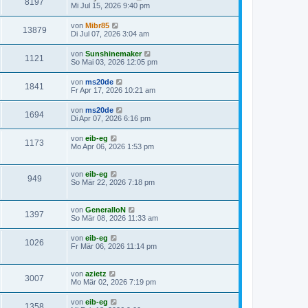
8197
Mi Jul 15, 2026 9:40 pm
von
Mibr85
13879
Di Jul 07, 2026 3:04 am
von
Sunshinemaker
1121
So Mai 03, 2026 12:05 pm
von
ms20de
1841
Fr Apr 17, 2026 10:21 am
von
ms20de
1694
Di Apr 07, 2026 6:16 pm
von
eib-eg
1173
Mo Apr 06, 2026 1:53 pm
von
eib-eg
949
So Mär 22, 2026 7:18 pm
von
GeneralIoN
1397
So Mär 08, 2026 11:33 am
von
eib-eg
1026
Fr Mär 06, 2026 11:14 pm
von
azietz
3007
Mo Mär 02, 2026 7:19 pm
von
eib-eg
1358