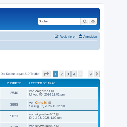
Suche
Erweiterte Suche
Registrieren
Anmelden
Seite
1
von
9
1
2
3
4
5
9
Nächste
Die Suche ergab 210 Treffer
…
ZUGRIFFE
LETZTER BEITRAG
von
Zalgardos
2540
Mi Aug 05, 2026 12:01 pm
von
Chris M.
3998
So Aug 02, 2026 11:32 pm
von
skywalker007
5823
Di Jul 28, 2026 1:02 pm
von
skywalker007