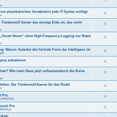
en
rum physikalisches Verständnis jede IT-Syntax schlägt
0
en
 Timberwolf Server das einzige Erbe ist, das nicht
0
n
 „Smart Home“ ohne High-Frequency-Logging nur Raten
0
en
g: Warum Autarkie die höchste Form der Intelligenz ist
0
hten
proj extrahieren
0
 leer? Wie mein Haus jetzt vollautomatisch die Kurve
0
ten
tellen: Der Timberwolf-Kanon für das Rudel
0
en
t Pro
0
 PROFILE
ouch Pro
0
PROFILE
 3EM)