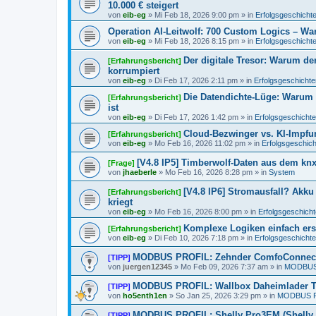
10.000 € steigert
von
eib-eg
»
Mi Feb 18, 2026 9:00 pm
» in
Erfolgsgeschicht
Operation AI-Leitwolf: 700 Custom Logics – Wa
von
eib-eg
»
Mi Feb 18, 2026 8:15 pm
» in
Erfolgsgeschicht
Der digitale Tresor: Warum der
[Erfahrungsbericht]
korrumpiert
von
eib-eg
»
Di Feb 17, 2026 2:11 pm
» in
Erfolgsgeschichte
Die Datendichte-Lüge: Warum
[Erfahrungsbericht]
ist
von
eib-eg
»
Di Feb 17, 2026 1:42 pm
» in
Erfolgsgeschicht
Cloud-Bezwinger vs. KI-Impfun
[Erfahrungsbericht]
von
eib-eg
»
Mo Feb 16, 2026 11:02 pm
» in
Erfolgsgeschic
[V4.8 IP5] Timberwolf-Daten aus dem knx
[Frage]
von
jhaeberle
»
Mo Feb 16, 2026 8:28 pm
» in
System
[V4.8 IP6] Stromausfall? Akku
[Erfahrungsbericht]
kriegt
von
eib-eg
»
Mo Feb 16, 2026 8:00 pm
» in
Erfolgsgeschich
Komplexe Logiken einfach ers
[Erfahrungsbericht]
von
eib-eg
»
Di Feb 10, 2026 7:18 pm
» in
Erfolgsgeschicht
MODBUS PROFIL: Zehnder ComfoConnec
[TIPP]
von
juergen12345
»
Mo Feb 09, 2026 7:37 am
» in
MODBUS
MODBUS PROFIL: Wallbox Daheimlader T
[TIPP]
von
ho5enth1en
»
So Jan 25, 2026 3:29 pm
» in
MODBUS 
MODBUS PROFIL: Shelly Pro3EM (Shelly
[TIPP]