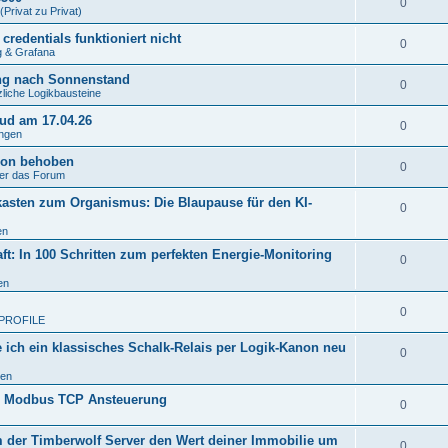
0
(Privat zu Privat)
credentials funktioniert nicht
0
g & Grafana
ung nach Sonnenstand
0
liche Logikbausteine
ud am 17.04.26
0
ngen
ion behoben
0
er das Forum
kasten zum Organismus: Die Blaupause für den KI-
0
en
ft: In 100 Schritten zum perfekten Energie-Monitoring
0
en
0
PROFILE
ie ich ein klassisches Schalk-Relais per Logik-Kanon neu
0
ten
.0 Modbus TCP Ansteuerung
0
um der Timberwolf Server den Wert deiner Immobilie um
0