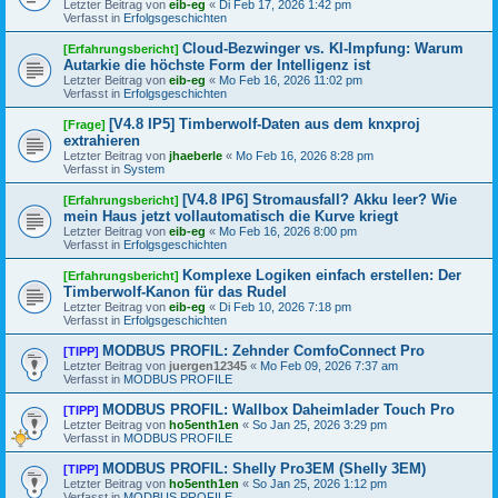
Letzter Beitrag von
eib-eg
«
Di Feb 17, 2026 1:42 pm
Verfasst in
Erfolgsgeschichten
Cloud-Bezwinger vs. KI-Impfung: Warum
[Erfahrungsbericht]
Autarkie die höchste Form der Intelligenz ist
Letzter Beitrag von
eib-eg
«
Mo Feb 16, 2026 11:02 pm
Verfasst in
Erfolgsgeschichten
[V4.8 IP5] Timberwolf-Daten aus dem knxproj
[Frage]
extrahieren
Letzter Beitrag von
jhaeberle
«
Mo Feb 16, 2026 8:28 pm
Verfasst in
System
[V4.8 IP6] Stromausfall? Akku leer? Wie
[Erfahrungsbericht]
mein Haus jetzt vollautomatisch die Kurve kriegt
Letzter Beitrag von
eib-eg
«
Mo Feb 16, 2026 8:00 pm
Verfasst in
Erfolgsgeschichten
Komplexe Logiken einfach erstellen: Der
[Erfahrungsbericht]
Timberwolf-Kanon für das Rudel
Letzter Beitrag von
eib-eg
«
Di Feb 10, 2026 7:18 pm
Verfasst in
Erfolgsgeschichten
MODBUS PROFIL: Zehnder ComfoConnect Pro
[TIPP]
Letzter Beitrag von
juergen12345
«
Mo Feb 09, 2026 7:37 am
Verfasst in
MODBUS PROFILE
MODBUS PROFIL: Wallbox Daheimlader Touch Pro
[TIPP]
Letzter Beitrag von
ho5enth1en
«
So Jan 25, 2026 3:29 pm
Verfasst in
MODBUS PROFILE
MODBUS PROFIL: Shelly Pro3EM (Shelly 3EM)
[TIPP]
Letzter Beitrag von
ho5enth1en
«
So Jan 25, 2026 1:12 pm
Verfasst in
MODBUS PROFILE