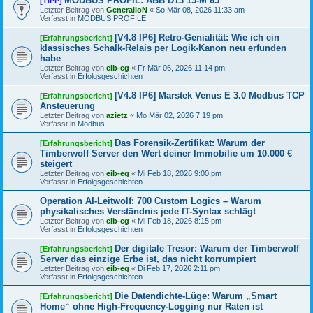
MODBUS PROFIL: ABB D13 15-M 65
[TIPP]
Letzter Beitrag von
GeneralIoN
«
So Mär 08, 2026 11:33 am
Verfasst in
MODBUS PROFILE
[V4.8 IP6] Retro-Genialität: Wie ich ein
[Erfahrungsbericht]
klassisches Schalk-Relais per Logik-Kanon neu erfunden
habe
Letzter Beitrag von
eib-eg
«
Fr Mär 06, 2026 11:14 pm
Verfasst in
Erfolgsgeschichten
[V4.8 IP6] Marstek Venus E 3.0 Modbus TCP
[Erfahrungsbericht]
Ansteuerung
Letzter Beitrag von
azietz
«
Mo Mär 02, 2026 7:19 pm
Verfasst in
Modbus
Das Forensik-Zertifikat: Warum der
[Erfahrungsbericht]
Timberwolf Server den Wert deiner Immobilie um 10.000 €
steigert
Letzter Beitrag von
eib-eg
«
Mi Feb 18, 2026 9:00 pm
Verfasst in
Erfolgsgeschichten
Operation AI-Leitwolf: 700 Custom Logics – Warum
physikalisches Verständnis jede IT-Syntax schlägt
Letzter Beitrag von
eib-eg
«
Mi Feb 18, 2026 8:15 pm
Verfasst in
Erfolgsgeschichten
Der digitale Tresor: Warum der Timberwolf
[Erfahrungsbericht]
Server das einzige Erbe ist, das nicht korrumpiert
Letzter Beitrag von
eib-eg
«
Di Feb 17, 2026 2:11 pm
Verfasst in
Erfolgsgeschichten
Die Datendichte-Lüge: Warum „Smart
[Erfahrungsbericht]
Home“ ohne High-Frequency-Logging nur Raten ist