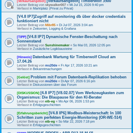
[Verkaufsangebot] Timberwolf 3500
[Verkaufsangebot]
Letzter Beitrag von
skywalker007
«
Mi Jul 15, 2026 9:40 pm
Verfasst in
Marktplatz (Privat zu Privat)
[V4.8 IP7]Zugriff auf monitoring db über docker credentials
funktioniert nicht
Letzter Beitrag von
Mibr85
«
Di Jul 07, 2026 3:04 am
Verfasst in
Zeitserien, Logging & Grafana
[V4.8 IP7] Dynamische Fenster-Beschattung nach
[TIPP]
Sonnenstand
Letzter Beitrag von
Sunshinemaker
«
So Mai 03, 2026 12:05 pm
Verfasst in
Zusätzliche Logikbausteine
Datenbank Wartung für Timberwolf Cloud am
[Hinweis]
17.04.26
Letzter Beitrag von
ms20de
«
Fr Apr 17, 2026 10:21 am
Verfasst in
Bekanntmachungen
Problem mit Forum Datenbank-Replikation behoben
[Gelöst]
Letzter Beitrag von
ms20de
«
Di Apr 07, 2026 6:16 pm
Verfasst in
Diskussionen über das Forum
[4.8 IP7] [V8.02.07] Vom Werkzeugkasten zum
[DISKUSSION]
Organismus: Die Blaupause für den KI-Berater
Letzter Beitrag von
eib-eg
«
Mo Apr 06, 2026 1:53 pm
Verfasst in
Erfolgsgeschichten
[V4.8 IP6] Modbus-Meisterschaft: In 100
[Erfahrungsbericht]
Schritten zum perfekten Energie-Monitoring (OR-WE-514)
Letzter Beitrag von
eib-eg
«
So Mär 22, 2026 7:18 pm
Verfasst in
Erfolgsgeschichten