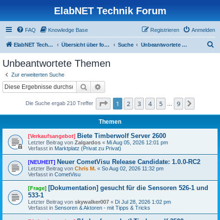
ElabNET Technik Forum
FAQ
Knowledge Base
Registrieren
Anmelden
S
ElabNET Technik Forum
Übersicht über forum.timberwolf.io
Suche
Unbeantwortete Themen
u
Unbeantwortete Themen
c
Zur erweiterten Suche
h
Suche
Erweiterte Suche
e
Seite
1
von
9
1
2
3
4
5
9
Nächst
Die Suche ergab 210 Treffer
…
Themen
Biete Timberwolf Server 2600
[Verkaufsangebot]
Letzter Beitrag von
Zalgardos
«
Mi Aug 05, 2026 12:01 pm
Verfasst in
Marktplatz (Privat zu Privat)
Neuer CometVisu Release Candidate: 1.0.0-RC2
[NEUHEIT]
Letzter Beitrag von
Chris M.
«
So Aug 02, 2026 11:32 pm
Verfasst in
CometVisu
[Dokumentation] gesucht für die Sensoren 526-1 und
[Frage]
533-1
Letzter Beitrag von
skywalker007
«
Di Jul 28, 2026 1:02 pm
Verfasst in
Sensoren & Aktoren - mit Tipps & Tricks