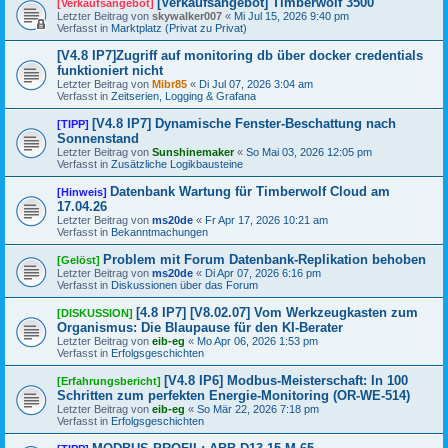
[Verkaufsangebot] Timberwolf 3500
[Verkaufsangebot]
Letzter Beitrag von
skywalker007
«
Mi Jul 15, 2026 9:40 pm
Verfasst in
Marktplatz (Privat zu Privat)
[V4.8 IP7]Zugriff auf monitoring db über docker credentials
funktioniert nicht
Letzter Beitrag von
Mibr85
«
Di Jul 07, 2026 3:04 am
Verfasst in
Zeitserien, Logging & Grafana
[V4.8 IP7] Dynamische Fenster-Beschattung nach
[TIPP]
Sonnenstand
Letzter Beitrag von
Sunshinemaker
«
So Mai 03, 2026 12:05 pm
Verfasst in
Zusätzliche Logikbausteine
Datenbank Wartung für Timberwolf Cloud am
[Hinweis]
17.04.26
Letzter Beitrag von
ms20de
«
Fr Apr 17, 2026 10:21 am
Verfasst in
Bekanntmachungen
Problem mit Forum Datenbank-Replikation behoben
[Gelöst]
Letzter Beitrag von
ms20de
«
Di Apr 07, 2026 6:16 pm
Verfasst in
Diskussionen über das Forum
[4.8 IP7] [V8.02.07] Vom Werkzeugkasten zum
[DISKUSSION]
Organismus: Die Blaupause für den KI-Berater
Letzter Beitrag von
eib-eg
«
Mo Apr 06, 2026 1:53 pm
Verfasst in
Erfolgsgeschichten
[V4.8 IP6] Modbus-Meisterschaft: In 100
[Erfahrungsbericht]
Schritten zum perfekten Energie-Monitoring (OR-WE-514)
Letzter Beitrag von
eib-eg
«
So Mär 22, 2026 7:18 pm
Verfasst in
Erfolgsgeschichten