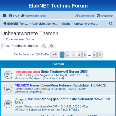
ElabNET Technik Forum
FAQ
Knowledge Base
Registrieren
Anmelden
S
ElabNET Technik Forum
Übersicht über forum.timberwolf.io
Suche
Unbeantwortete Themen
u
Unbeantwortete Themen
c
Zur erweiterten Suche
h
Suche
Erweiterte Suche
e
Seite
1
von
9
1
2
3
4
5
9
Nächst
Die Suche ergab 210 Treffer
…
Themen
Biete Timberwolf Server 2600
[Verkaufsangebot]
Letzter Beitrag von
Zalgardos
«
Mi Aug 05, 2026 12:01 pm
Verfasst in
Marktplatz (Privat zu Privat)
Neuer CometVisu Release Candidate: 1.0.0-RC2
[NEUHEIT]
Letzter Beitrag von
Chris M.
«
So Aug 02, 2026 11:32 pm
Verfasst in
CometVisu
[Dokumentation] gesucht für die Sensoren 526-1 und
[Frage]
533-1
Letzter Beitrag von
skywalker007
«
Di Jul 28, 2026 1:02 pm
Verfasst in
Sensoren & Aktoren - mit Tipps & Tricks