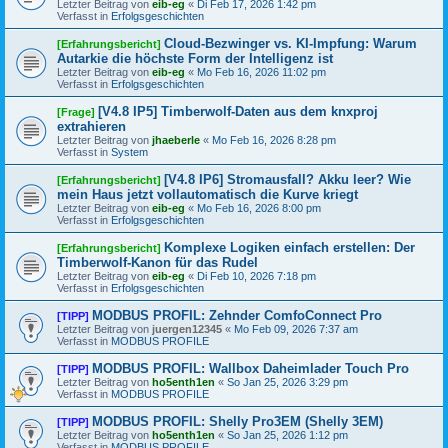
Letzter Beitrag von
eib-eg
«
Di Feb 17, 2026 1:42 pm
Verfasst in
Erfolgsgeschichten
Cloud-Bezwinger vs. KI-Impfung: Warum
[Erfahrungsbericht]
Autarkie die höchste Form der Intelligenz ist
Letzter Beitrag von
eib-eg
«
Mo Feb 16, 2026 11:02 pm
Verfasst in
Erfolgsgeschichten
[V4.8 IP5] Timberwolf-Daten aus dem knxproj
[Frage]
extrahieren
Letzter Beitrag von
jhaeberle
«
Mo Feb 16, 2026 8:28 pm
Verfasst in
System
[V4.8 IP6] Stromausfall? Akku leer? Wie
[Erfahrungsbericht]
mein Haus jetzt vollautomatisch die Kurve kriegt
Letzter Beitrag von
eib-eg
«
Mo Feb 16, 2026 8:00 pm
Verfasst in
Erfolgsgeschichten
Komplexe Logiken einfach erstellen: Der
[Erfahrungsbericht]
Timberwolf-Kanon für das Rudel
Letzter Beitrag von
eib-eg
«
Di Feb 10, 2026 7:18 pm
Verfasst in
Erfolgsgeschichten
MODBUS PROFIL: Zehnder ComfoConnect Pro
[TIPP]
Letzter Beitrag von
juergen12345
«
Mo Feb 09, 2026 7:37 am
Verfasst in
MODBUS PROFILE
MODBUS PROFIL: Wallbox Daheimlader Touch Pro
[TIPP]
Letzter Beitrag von
ho5enth1en
«
So Jan 25, 2026 3:29 pm
Verfasst in
MODBUS PROFILE
MODBUS PROFIL: Shelly Pro3EM (Shelly 3EM)
[TIPP]
Letzter Beitrag von
ho5enth1en
«
So Jan 25, 2026 1:12 pm
Verfasst in
MODBUS PROFILE