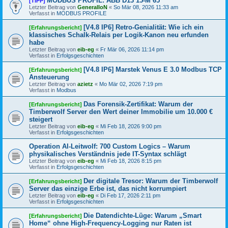
MODBUS PROFIL: ABB D13 15-M 65
[TIPP]
Letzter Beitrag von
GeneralIoN
«
So Mär 08, 2026 11:33 am
Verfasst in
MODBUS PROFILE
[V4.8 IP6] Retro-Genialität: Wie ich ein
[Erfahrungsbericht]
klassisches Schalk-Relais per Logik-Kanon neu erfunden
habe
Letzter Beitrag von
eib-eg
«
Fr Mär 06, 2026 11:14 pm
Verfasst in
Erfolgsgeschichten
[V4.8 IP6] Marstek Venus E 3.0 Modbus TCP
[Erfahrungsbericht]
Ansteuerung
Letzter Beitrag von
azietz
«
Mo Mär 02, 2026 7:19 pm
Verfasst in
Modbus
Das Forensik-Zertifikat: Warum der
[Erfahrungsbericht]
Timberwolf Server den Wert deiner Immobilie um 10.000 €
steigert
Letzter Beitrag von
eib-eg
«
Mi Feb 18, 2026 9:00 pm
Verfasst in
Erfolgsgeschichten
Operation AI-Leitwolf: 700 Custom Logics – Warum
physikalisches Verständnis jede IT-Syntax schlägt
Letzter Beitrag von
eib-eg
«
Mi Feb 18, 2026 8:15 pm
Verfasst in
Erfolgsgeschichten
Der digitale Tresor: Warum der Timberwolf
[Erfahrungsbericht]
Server das einzige Erbe ist, das nicht korrumpiert
Letzter Beitrag von
eib-eg
«
Di Feb 17, 2026 2:11 pm
Verfasst in
Erfolgsgeschichten
Die Datendichte-Lüge: Warum „Smart
[Erfahrungsbericht]
Home“ ohne High-Frequency-Logging nur Raten ist