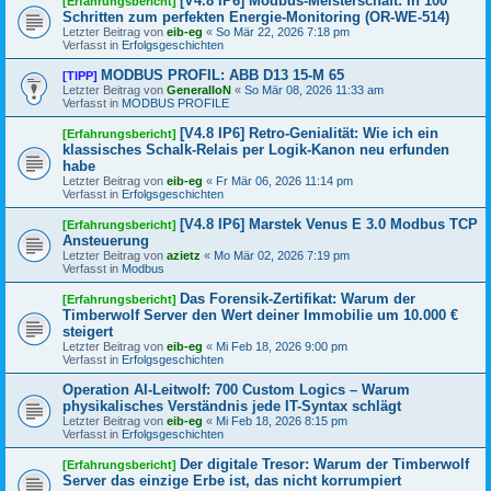
[V4.8 IP6] Modbus-Meisterschaft: In 100
[Erfahrungsbericht]
Schritten zum perfekten Energie-Monitoring (OR-WE-514)
Letzter Beitrag von
eib-eg
«
So Mär 22, 2026 7:18 pm
Verfasst in
Erfolgsgeschichten
MODBUS PROFIL: ABB D13 15-M 65
[TIPP]
Letzter Beitrag von
GeneralIoN
«
So Mär 08, 2026 11:33 am
Verfasst in
MODBUS PROFILE
[V4.8 IP6] Retro-Genialität: Wie ich ein
[Erfahrungsbericht]
klassisches Schalk-Relais per Logik-Kanon neu erfunden
habe
Letzter Beitrag von
eib-eg
«
Fr Mär 06, 2026 11:14 pm
Verfasst in
Erfolgsgeschichten
[V4.8 IP6] Marstek Venus E 3.0 Modbus TCP
[Erfahrungsbericht]
Ansteuerung
Letzter Beitrag von
azietz
«
Mo Mär 02, 2026 7:19 pm
Verfasst in
Modbus
Das Forensik-Zertifikat: Warum der
[Erfahrungsbericht]
Timberwolf Server den Wert deiner Immobilie um 10.000 €
steigert
Letzter Beitrag von
eib-eg
«
Mi Feb 18, 2026 9:00 pm
Verfasst in
Erfolgsgeschichten
Operation AI-Leitwolf: 700 Custom Logics – Warum
physikalisches Verständnis jede IT-Syntax schlägt
Letzter Beitrag von
eib-eg
«
Mi Feb 18, 2026 8:15 pm
Verfasst in
Erfolgsgeschichten
Der digitale Tresor: Warum der Timberwolf
[Erfahrungsbericht]
Server das einzige Erbe ist, das nicht korrumpiert