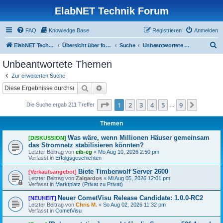
ElabNET Technik Forum
FAQ
Knowledge Base
Registrieren
Anmelden
S
ElabNET Technik Forum
Übersicht über forum.timberwolf.io
Suche
Unbeantwortete Themen
u
Unbeantwortete Themen
c
Zur erweiterten Suche
h
Suche
Erweiterte Suche
e
Seite
1
von
9
1
2
3
4
5
9
Nächst
Die Suche ergab 211 Treffer
…
Themen
Was wäre, wenn Millionen Häuser gemeinsam
[DISKUSSION]
das Stromnetz stabilisieren könnten?
Letzter Beitrag von
eib-eg
«
Mo Aug 10, 2026 2:50 pm
Verfasst in
Erfolgsgeschichten
Biete Timberwolf Server 2600
[Verkaufsangebot]
Letzter Beitrag von
Zalgardos
«
Mi Aug 05, 2026 12:01 pm
Verfasst in
Marktplatz (Privat zu Privat)
Neuer CometVisu Release Candidate: 1.0.0-RC2
[NEUHEIT]
Letzter Beitrag von
Chris M.
«
So Aug 02, 2026 11:32 pm
Verfasst in
CometVisu