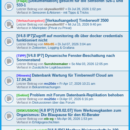
[Dokumentation] gesucht für die Sensoren 526-1 und
[Frage]
533-1
Letzter Beitrag von
skywalker007
«
Di Jul 28, 2026 1:02 pm
Verfasst in
Sensoren & Aktoren - mit Tipps & Tricks
[Verkaufsangebot] Timberwolf 3500
[Verkaufsangebot]
Letzter Beitrag von
skywalker007
«
Mi Jul 15, 2026 9:40 pm
Verfasst in
Marktplatz (Privat zu Privat)
[V4.8 IP7]Zugriff auf monitoring db über docker credentials
funktioniert nicht
Letzter Beitrag von
Mibr85
«
Di Jul 07, 2026 3:04 am
Verfasst in
Zeitserien, Logging & Grafana
[V4.8 IP7] Dynamische Fenster-Beschattung nach
[TIPP]
Sonnenstand
Letzter Beitrag von
Sunshinemaker
«
So Mai 03, 2026 12:05 pm
Verfasst in
Zusätzliche Logikbausteine
Datenbank Wartung für Timberwolf Cloud am
[Hinweis]
17.04.26
Letzter Beitrag von
ms20de
«
Fr Apr 17, 2026 10:21 am
Verfasst in
Bekanntmachungen
Problem mit Forum Datenbank-Replikation behoben
[Gelöst]
Letzter Beitrag von
ms20de
«
Di Apr 07, 2026 6:16 pm
Verfasst in
Diskussionen über das Forum
[4.8 IP7] [V8.02.07] Vom Werkzeugkasten zum
[DISKUSSION]
Organismus: Die Blaupause für den KI-Berater
Letzter Beitrag von
eib-eg
«
Mo Apr 06, 2026 1:53 pm
Verfasst in
Erfolgsgeschichten