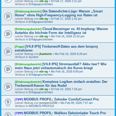
Letzter Beitrag von
eib-eg
«
Di Feb 17, 2026 2:11 pm
Verfasst in
Erfolgsgeschichten
Die Datendichte-Lüge: Warum „Smart
[Erfahrungsbericht]
Home“ ohne High-Frequency-Logging nur Raten ist
Letzter Beitrag von
eib-eg
«
Di Feb 17, 2026 1:42 pm
Verfasst in
Erfolgsgeschichten
Cloud-Bezwinger vs. KI-Impfung: Warum
[Erfahrungsbericht]
Autarkie die höchste Form der Intelligenz ist
Letzter Beitrag von
eib-eg
«
Mo Feb 16, 2026 11:02 pm
Verfasst in
Erfolgsgeschichten
[V4.8 IP5] Timberwolf-Daten aus dem knxproj
[Frage]
extrahieren
Letzter Beitrag von
jhaeberle
«
Mo Feb 16, 2026 8:28 pm
Verfasst in
System
[V4.8 IP6] Stromausfall? Akku leer? Wie
[Erfahrungsbericht]
mein Haus jetzt vollautomatisch die Kurve kriegt
Letzter Beitrag von
eib-eg
«
Mo Feb 16, 2026 8:00 pm
Verfasst in
Erfolgsgeschichten
Komplexe Logiken einfach erstellen: Der
[Erfahrungsbericht]
Timberwolf-Kanon für das Rudel
Letzter Beitrag von
eib-eg
«
Di Feb 10, 2026 7:18 pm
Verfasst in
Erfolgsgeschichten
MODBUS PROFIL: Zehnder ComfoConnect Pro
[TIPP]
Letzter Beitrag von
juergen12345
«
Mo Feb 09, 2026 7:37 am
Verfasst in
MODBUS PROFILE
MODBUS PROFIL: Wallbox Daheimlader Touch Pro
[TIPP]