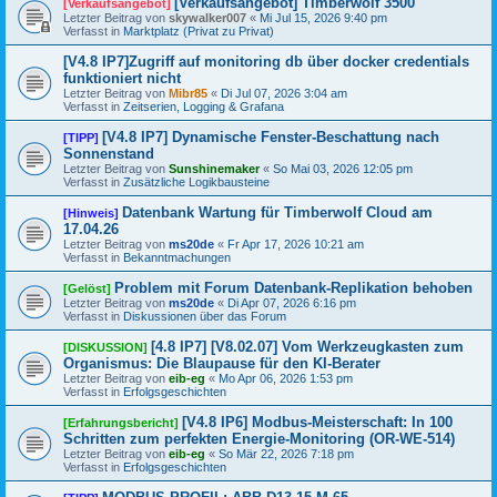
[Verkaufsangebot] Timberwolf 3500
[Verkaufsangebot]
Letzter Beitrag von
skywalker007
«
Mi Jul 15, 2026 9:40 pm
Verfasst in
Marktplatz (Privat zu Privat)
[V4.8 IP7]Zugriff auf monitoring db über docker credentials
funktioniert nicht
Letzter Beitrag von
Mibr85
«
Di Jul 07, 2026 3:04 am
Verfasst in
Zeitserien, Logging & Grafana
[V4.8 IP7] Dynamische Fenster-Beschattung nach
[TIPP]
Sonnenstand
Letzter Beitrag von
Sunshinemaker
«
So Mai 03, 2026 12:05 pm
Verfasst in
Zusätzliche Logikbausteine
Datenbank Wartung für Timberwolf Cloud am
[Hinweis]
17.04.26
Letzter Beitrag von
ms20de
«
Fr Apr 17, 2026 10:21 am
Verfasst in
Bekanntmachungen
Problem mit Forum Datenbank-Replikation behoben
[Gelöst]
Letzter Beitrag von
ms20de
«
Di Apr 07, 2026 6:16 pm
Verfasst in
Diskussionen über das Forum
[4.8 IP7] [V8.02.07] Vom Werkzeugkasten zum
[DISKUSSION]
Organismus: Die Blaupause für den KI-Berater
Letzter Beitrag von
eib-eg
«
Mo Apr 06, 2026 1:53 pm
Verfasst in
Erfolgsgeschichten
[V4.8 IP6] Modbus-Meisterschaft: In 100
[Erfahrungsbericht]
Schritten zum perfekten Energie-Monitoring (OR-WE-514)
Letzter Beitrag von
eib-eg
«
So Mär 22, 2026 7:18 pm
Verfasst in
Erfolgsgeschichten