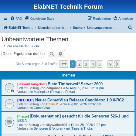
ElabNET Technik Forum
FAQ
Knowledge Base
Registrieren
Anmelden
S
ElabNET Technik Forum
Übersicht über forum.timberwolf.io
Suche
Unbeantwortete Themen
u
Unbeantwortete Themen
c
Zur erweiterten Suche
h
Suche
Erweiterte Suche
e
Seite
1
von
9
1
2
3
4
5
9
Nächst
Die Suche ergab 210 Treffer
…
Themen
Biete Timberwolf Server 2600
[Verkaufsangebot]
Letzter Beitrag von
Zalgardos
«
Mi Aug 05, 2026 12:01 pm
Verfasst in
Marktplatz (Privat zu Privat)
Neuer CometVisu Release Candidate: 1.0.0-RC2
[NEUHEIT]
Letzter Beitrag von
Chris M.
«
So Aug 02, 2026 11:32 pm
Verfasst in
CometVisu
[Dokumentation] gesucht für die Sensoren 526-1 und
[Frage]
533-1
Letzter Beitrag von
skywalker007
«
Di Jul 28, 2026 1:02 pm
Verfasst in
Sensoren & Aktoren - mit Tipps & Tricks