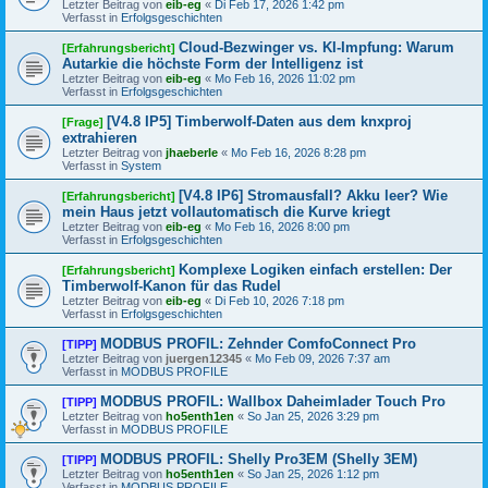
Letzter Beitrag von
eib-eg
«
Di Feb 17, 2026 1:42 pm
Verfasst in
Erfolgsgeschichten
Cloud-Bezwinger vs. KI-Impfung: Warum
[Erfahrungsbericht]
Autarkie die höchste Form der Intelligenz ist
Letzter Beitrag von
eib-eg
«
Mo Feb 16, 2026 11:02 pm
Verfasst in
Erfolgsgeschichten
[V4.8 IP5] Timberwolf-Daten aus dem knxproj
[Frage]
extrahieren
Letzter Beitrag von
jhaeberle
«
Mo Feb 16, 2026 8:28 pm
Verfasst in
System
[V4.8 IP6] Stromausfall? Akku leer? Wie
[Erfahrungsbericht]
mein Haus jetzt vollautomatisch die Kurve kriegt
Letzter Beitrag von
eib-eg
«
Mo Feb 16, 2026 8:00 pm
Verfasst in
Erfolgsgeschichten
Komplexe Logiken einfach erstellen: Der
[Erfahrungsbericht]
Timberwolf-Kanon für das Rudel
Letzter Beitrag von
eib-eg
«
Di Feb 10, 2026 7:18 pm
Verfasst in
Erfolgsgeschichten
MODBUS PROFIL: Zehnder ComfoConnect Pro
[TIPP]
Letzter Beitrag von
juergen12345
«
Mo Feb 09, 2026 7:37 am
Verfasst in
MODBUS PROFILE
MODBUS PROFIL: Wallbox Daheimlader Touch Pro
[TIPP]
Letzter Beitrag von
ho5enth1en
«
So Jan 25, 2026 3:29 pm
Verfasst in
MODBUS PROFILE
MODBUS PROFIL: Shelly Pro3EM (Shelly 3EM)
[TIPP]
Letzter Beitrag von
ho5enth1en
«
So Jan 25, 2026 1:12 pm
Verfasst in
MODBUS PROFILE