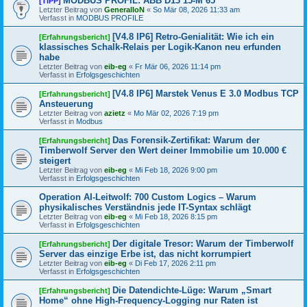
MODBUS PROFIL: ABB D13 15-M 65
[TIPP]
Letzter Beitrag von
GeneralIoN
«
So Mär 08, 2026 11:33 am
Verfasst in
MODBUS PROFILE
[V4.8 IP6] Retro-Genialität: Wie ich ein
[Erfahrungsbericht]
klassisches Schalk-Relais per Logik-Kanon neu erfunden
habe
Letzter Beitrag von
eib-eg
«
Fr Mär 06, 2026 11:14 pm
Verfasst in
Erfolgsgeschichten
[V4.8 IP6] Marstek Venus E 3.0 Modbus TCP
[Erfahrungsbericht]
Ansteuerung
Letzter Beitrag von
azietz
«
Mo Mär 02, 2026 7:19 pm
Verfasst in
Modbus
Das Forensik-Zertifikat: Warum der
[Erfahrungsbericht]
Timberwolf Server den Wert deiner Immobilie um 10.000 €
steigert
Letzter Beitrag von
eib-eg
«
Mi Feb 18, 2026 9:00 pm
Verfasst in
Erfolgsgeschichten
Operation AI-Leitwolf: 700 Custom Logics – Warum
physikalisches Verständnis jede IT-Syntax schlägt
Letzter Beitrag von
eib-eg
«
Mi Feb 18, 2026 8:15 pm
Verfasst in
Erfolgsgeschichten
Der digitale Tresor: Warum der Timberwolf
[Erfahrungsbericht]
Server das einzige Erbe ist, das nicht korrumpiert
Letzter Beitrag von
eib-eg
«
Di Feb 17, 2026 2:11 pm
Verfasst in
Erfolgsgeschichten
Die Datendichte-Lüge: Warum „Smart
[Erfahrungsbericht]
Home“ ohne High-Frequency-Logging nur Raten ist