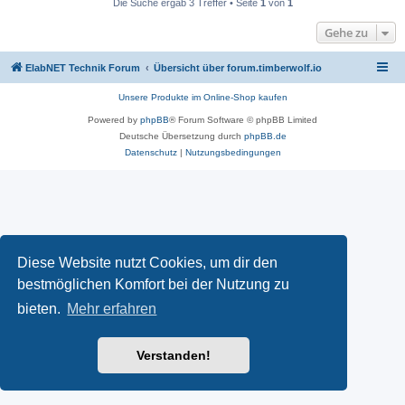
Die Suche ergab 3 Treffer • Seite
1
von
1
Gehe zu
ElabNET Technik Forum
Übersicht über forum.timberwolf.io
Unsere Produkte im Online-Shop kaufen
Powered by
phpBB
® Forum Software © phpBB Limited
Deutsche Übersetzung durch
phpBB.de
Datenschutz
|
Nutzungsbedingungen
Diese Website nutzt Cookies, um dir den
bestmöglichen Komfort bei der Nutzung zu
bieten.
Mehr erfahren
Verstanden!