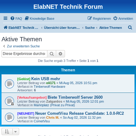
ElabNET Technik Forum
FAQ
Knowledge Base
Registrieren
Anmelden
S
ElabNET Technik Forum
Übersicht über forum.timberwolf.io
Suche
Aktive Themen
u
Aktive Themen
c
Zur erweiterten Suche
h
Suche
Erweiterte Suche
e
Die Suche ergab 3 Treffer • Seite
1
von
1
Themen
Kein USB mehr
[Gelöst]
Letzter Beitrag von
oli171
«
Mi Aug 05, 2026 10:51 pm
Verfasst in
Timberwolf Hardware
Antworten:
6
Biete Timberwolf Server 2600
[Verkaufsangebot]
Letzter Beitrag von
Zalgardos
«
Mi Aug 05, 2026 12:01 pm
Verfasst in
Marktplatz (Privat zu Privat)
Neuer CometVisu Release Candidate: 1.0.0-RC2
[NEUHEIT]
Letzter Beitrag von
Chris M.
«
So Aug 02, 2026 11:32 pm
Verfasst in
CometVisu