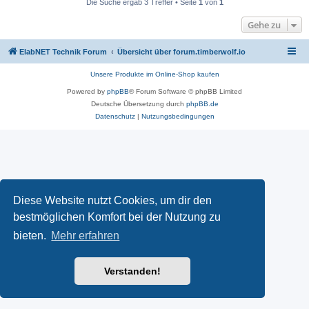
Die Suche ergab 3 Treffer • Seite
1
von
1
Gehe zu
ElabNET Technik Forum
Übersicht über forum.timberwolf.io
Unsere Produkte im Online-Shop kaufen
Powered by
phpBB
® Forum Software © phpBB Limited
Deutsche Übersetzung durch
phpBB.de
Datenschutz
|
Nutzungsbedingungen
Diese Website nutzt Cookies, um dir den
bestmöglichen Komfort bei der Nutzung zu
bieten.
Mehr erfahren
Verstanden!