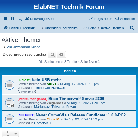
ElabNET Technik Forum
FAQ
Knowledge Base
Registrieren
Anmelden
S
ElabNET Technik Forum
Übersicht über forum.timberwolf.io
Suche
Aktive Themen
u
Aktive Themen
c
Zur erweiterten Suche
h
Suche
Erweiterte Suche
e
Die Suche ergab 3 Treffer • Seite
1
von
1
Themen
Kein USB mehr
[Gelöst]
Letzter Beitrag von
oli171
«
Mi Aug 05, 2026 10:51 pm
Verfasst in
Timberwolf Hardware
Antworten:
6
Biete Timberwolf Server 2600
[Verkaufsangebot]
Letzter Beitrag von
Zalgardos
«
Mi Aug 05, 2026 12:01 pm
Verfasst in
Marktplatz (Privat zu Privat)
Neuer CometVisu Release Candidate: 1.0.0-RC2
[NEUHEIT]
Letzter Beitrag von
Chris M.
«
So Aug 02, 2026 11:32 pm
Verfasst in
CometVisu