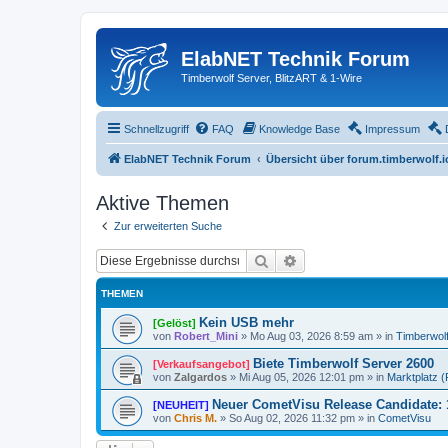
ElabNET Technik Forum
Timberwolf Server, BlitzART & 1-Wire
Schnellzugriff
FAQ
Knowledge Base
Impressum
ElabNET Technik Forum
Übersicht über forum.timberwolf.i
Aktive Themen
Zur erweiterten Suche
Suche
Erweiterte Suche
THEMEN
Kein USB mehr
[Gelöst]
von
Robert_Mini
»
Mo Aug 03, 2026 8:59 am
» in
Timberwol
Biete Timberwolf Server 2600
[Verkaufsangebot]
von
Zalgardos
»
Mi Aug 05, 2026 12:01 pm
» in
Marktplatz (P
Neuer CometVisu Release Candidate: 
[NEUHEIT]
von
Chris M.
»
So Aug 02, 2026 11:32 pm
» in
CometVisu