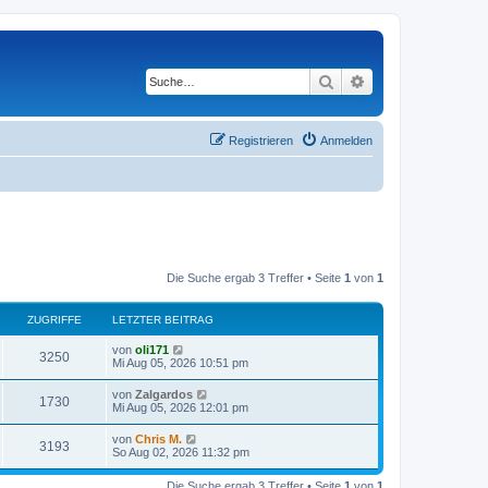
Suche
Erweiterte Suche
Registrieren
Anmelden
Die Suche ergab 3 Treffer • Seite
1
von
1
ZUGRIFFE
LETZTER BEITRAG
von
oli171
3250
Mi Aug 05, 2026 10:51 pm
von
Zalgardos
1730
Mi Aug 05, 2026 12:01 pm
von
Chris M.
3193
So Aug 02, 2026 11:32 pm
Die Suche ergab 3 Treffer • Seite
1
von
1