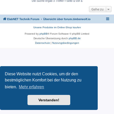
Die Suche ergab 3 Treffer • Seite
1
von
1
Gehe zu
ElabNET Technik Forum
Übersicht über forum.timberwolf.io
Unsere Produkte im Online-Shop kaufen
Powered by
phpBB
® Forum Software © phpBB Limited
Deutsche Übersetzung durch
phpBB.de
Datenschutz
|
Nutzungsbedingungen
Diese Website nutzt Cookies, um dir den
bestmöglichen Komfort bei der Nutzung zu
bieten.
Mehr erfahren
Verstanden!