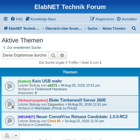
ElabNET Technik Forum
FAQ
Knowledge Base
Registrieren
Anmelden
S
ElabNET Technik Forum
Übersicht über forum.timberwolf.io
Suche
Aktive Themen
u
Aktive Themen
c
Zur erweiterten Suche
h
Suche
Erweiterte Suche
e
Die Suche ergab 3 Treffer • Seite
1
von
1
Themen
Kein USB mehr
[Gelöst]
Letzter Beitrag von
oli171
«
Mi Aug 05, 2026 10:51 pm
Verfasst in
Timberwolf Hardware
Antworten:
6
Biete Timberwolf Server 2600
[Verkaufsangebot]
Letzter Beitrag von
Zalgardos
«
Mi Aug 05, 2026 12:01 pm
Verfasst in
Marktplatz (Privat zu Privat)
Neuer CometVisu Release Candidate: 1.0.0-RC2
[NEUHEIT]
Letzter Beitrag von
Chris M.
«
So Aug 02, 2026 11:32 pm
Verfasst in
CometVisu