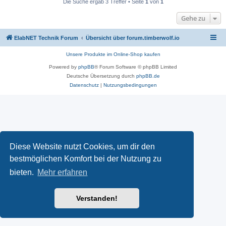
Die Suche ergab 3 Treffer • Seite
1
von
1
Gehe zu
ElabNET Technik Forum
Übersicht über forum.timberwolf.io
Unsere Produkte im Online-Shop kaufen
Powered by
phpBB
® Forum Software © phpBB Limited
Deutsche Übersetzung durch
phpBB.de
Datenschutz
|
Nutzungsbedingungen
Diese Website nutzt Cookies, um dir den
bestmöglichen Komfort bei der Nutzung zu
bieten.
Mehr erfahren
Verstanden!