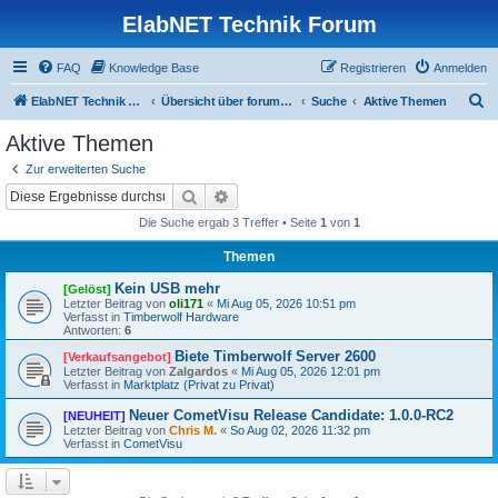
ElabNET Technik Forum
FAQ
Knowledge Base
Registrieren
Anmelden
S
ElabNET Technik Forum
Übersicht über forum.timberwolf.io
Suche
Aktive Themen
u
Aktive Themen
c
Zur erweiterten Suche
h
Suche
Erweiterte Suche
e
Die Suche ergab 3 Treffer • Seite
1
von
1
Themen
Kein USB mehr
[Gelöst]
Letzter Beitrag von
oli171
«
Mi Aug 05, 2026 10:51 pm
Verfasst in
Timberwolf Hardware
Antworten:
6
Biete Timberwolf Server 2600
[Verkaufsangebot]
Letzter Beitrag von
Zalgardos
«
Mi Aug 05, 2026 12:01 pm
Verfasst in
Marktplatz (Privat zu Privat)
Neuer CometVisu Release Candidate: 1.0.0-RC2
[NEUHEIT]
Letzter Beitrag von
Chris M.
«
So Aug 02, 2026 11:32 pm
Verfasst in
CometVisu