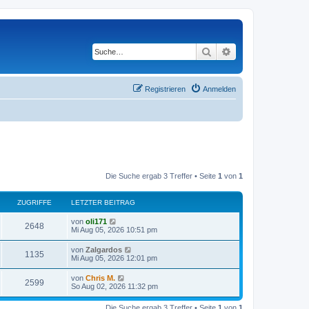
Suche
Erweiterte Suche
Registrieren
Anmelden
Die Suche ergab 3 Treffer • Seite
1
von
1
ZUGRIFFE
LETZTER BEITRAG
von
oli171
2648
Mi Aug 05, 2026 10:51 pm
von
Zalgardos
1135
Mi Aug 05, 2026 12:01 pm
von
Chris M.
2599
So Aug 02, 2026 11:32 pm
Die Suche ergab 3 Treffer • Seite
1
von
1