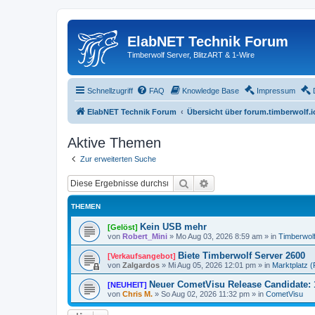
ElabNET Technik Forum
Timberwolf Server, BlitzART & 1-Wire
Schnellzugriff
FAQ
Knowledge Base
Impressum
ElabNET Technik Forum
Übersicht über forum.timberwolf.i
Aktive Themen
Zur erweiterten Suche
Suche
Erweiterte Suche
THEMEN
Kein USB mehr
[Gelöst]
von
Robert_Mini
»
Mo Aug 03, 2026 8:59 am
» in
Timberwol
Biete Timberwolf Server 2600
[Verkaufsangebot]
von
Zalgardos
»
Mi Aug 05, 2026 12:01 pm
» in
Marktplatz (P
Neuer CometVisu Release Candidate: 
[NEUHEIT]
von
Chris M.
»
So Aug 02, 2026 11:32 pm
» in
CometVisu