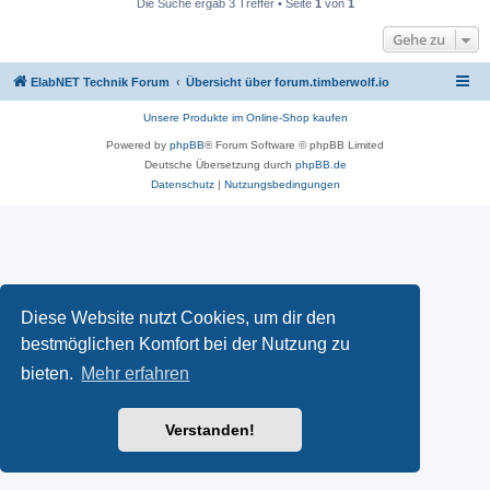
Die Suche ergab 3 Treffer • Seite
1
von
1
Gehe zu
ElabNET Technik Forum
Übersicht über forum.timberwolf.io
Unsere Produkte im Online-Shop kaufen
Powered by
phpBB
® Forum Software © phpBB Limited
Deutsche Übersetzung durch
phpBB.de
Datenschutz
|
Nutzungsbedingungen
Diese Website nutzt Cookies, um dir den
bestmöglichen Komfort bei der Nutzung zu
bieten.
Mehr erfahren
Verstanden!