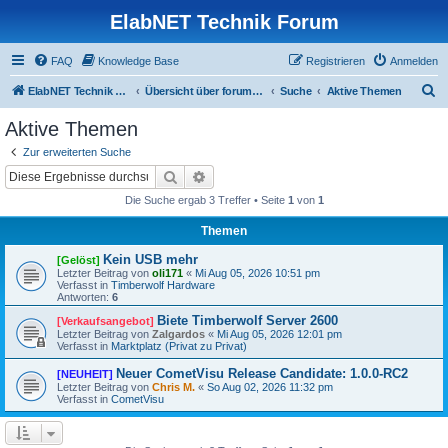
ElabNET Technik Forum
FAQ
Knowledge Base
Registrieren
Anmelden
S
ElabNET Technik Forum
Übersicht über forum.timberwolf.io
Suche
Aktive Themen
u
Aktive Themen
c
Zur erweiterten Suche
h
Suche
Erweiterte Suche
e
Die Suche ergab 3 Treffer • Seite
1
von
1
Themen
Kein USB mehr
[Gelöst]
Letzter Beitrag von
oli171
«
Mi Aug 05, 2026 10:51 pm
Verfasst in
Timberwolf Hardware
Antworten:
6
Biete Timberwolf Server 2600
[Verkaufsangebot]
Letzter Beitrag von
Zalgardos
«
Mi Aug 05, 2026 12:01 pm
Verfasst in
Marktplatz (Privat zu Privat)
Neuer CometVisu Release Candidate: 1.0.0-RC2
[NEUHEIT]
Letzter Beitrag von
Chris M.
«
So Aug 02, 2026 11:32 pm
Verfasst in
CometVisu