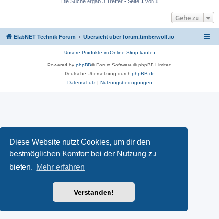
Die Suche ergab 3 Treffer • Seite
1
von
1
Gehe zu
ElabNET Technik Forum
Übersicht über forum.timberwolf.io
Unsere Produkte im Online-Shop kaufen
Powered by
phpBB
® Forum Software © phpBB Limited
Deutsche Übersetzung durch
phpBB.de
Datenschutz
|
Nutzungsbedingungen
Diese Website nutzt Cookies, um dir den
bestmöglichen Komfort bei der Nutzung zu
bieten.
Mehr erfahren
Verstanden!