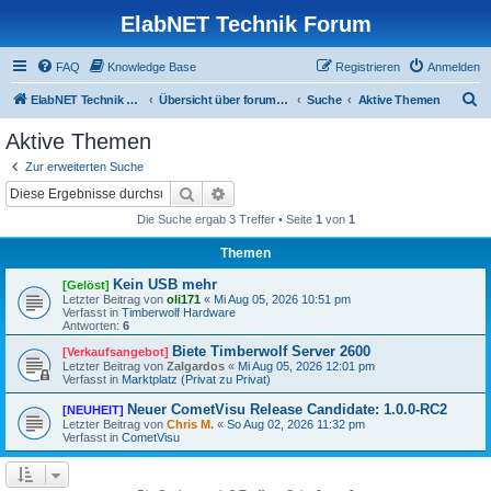
ElabNET Technik Forum
FAQ
Knowledge Base
Registrieren
Anmelden
S
ElabNET Technik Forum
Übersicht über forum.timberwolf.io
Suche
Aktive Themen
u
Aktive Themen
c
Zur erweiterten Suche
h
Suche
Erweiterte Suche
e
Die Suche ergab 3 Treffer • Seite
1
von
1
Themen
Kein USB mehr
[Gelöst]
Letzter Beitrag von
oli171
«
Mi Aug 05, 2026 10:51 pm
Verfasst in
Timberwolf Hardware
Antworten:
6
Biete Timberwolf Server 2600
[Verkaufsangebot]
Letzter Beitrag von
Zalgardos
«
Mi Aug 05, 2026 12:01 pm
Verfasst in
Marktplatz (Privat zu Privat)
Neuer CometVisu Release Candidate: 1.0.0-RC2
[NEUHEIT]
Letzter Beitrag von
Chris M.
«
So Aug 02, 2026 11:32 pm
Verfasst in
CometVisu