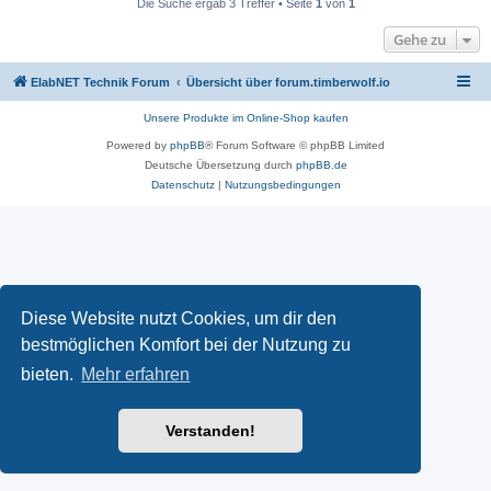
Die Suche ergab 3 Treffer • Seite
1
von
1
Gehe zu
ElabNET Technik Forum
Übersicht über forum.timberwolf.io
Unsere Produkte im Online-Shop kaufen
Powered by
phpBB
® Forum Software © phpBB Limited
Deutsche Übersetzung durch
phpBB.de
Datenschutz
|
Nutzungsbedingungen
Diese Website nutzt Cookies, um dir den
bestmöglichen Komfort bei der Nutzung zu
bieten.
Mehr erfahren
Verstanden!