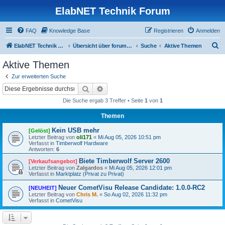
ElabNET Technik Forum
FAQ
Knowledge Base
Registrieren
Anmelden
S
ElabNET Technik Forum
Übersicht über forum.timberwolf.io
Suche
Aktive Themen
u
Aktive Themen
c
Zur erweiterten Suche
h
Suche
Erweiterte Suche
e
Die Suche ergab 3 Treffer • Seite
1
von
1
Themen
Kein USB mehr
[Gelöst]
Letzter Beitrag von
oli171
«
Mi Aug 05, 2026 10:51 pm
Verfasst in
Timberwolf Hardware
Antworten:
6
Biete Timberwolf Server 2600
[Verkaufsangebot]
Letzter Beitrag von
Zalgardos
«
Mi Aug 05, 2026 12:01 pm
Verfasst in
Marktplatz (Privat zu Privat)
Neuer CometVisu Release Candidate: 1.0.0-RC2
[NEUHEIT]
Letzter Beitrag von
Chris M.
«
So Aug 02, 2026 11:32 pm
Verfasst in
CometVisu