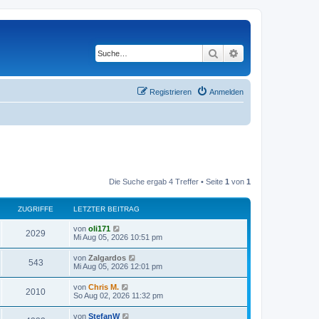
Suche
Erweiterte Suche
Registrieren
Anmelden
Die Suche ergab 4 Treffer • Seite
1
von
1
ZUGRIFFE
LETZTER BEITRAG
von
oli171
2029
Mi Aug 05, 2026 10:51 pm
von
Zalgardos
543
Mi Aug 05, 2026 12:01 pm
von
Chris M.
2010
So Aug 02, 2026 11:32 pm
von
StefanW