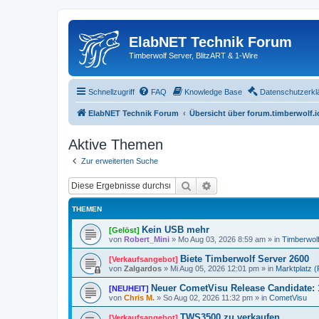
ElabNET Technik Forum
Timberwolf Server, BlitzART & 1-Wire
Schnellzugriff
FAQ
Knowledge Base
Datenschutzerkl
ElabNET Technik Forum
Übersicht über forum.timberwolf.i
Aktive Themen
Zur erweiterten Suche
Suche
Erweiterte Suche
THEMEN
Kein USB mehr
[Gelöst]
von
Robert_Mini
»
Mo Aug 03, 2026 8:59 am
» in
Timberwol
Biete Timberwolf Server 2600
[Verkaufsangebot]
von
Zalgardos
»
Mi Aug 05, 2026 12:01 pm
» in
Marktplatz (P
Neuer CometVisu Release Candidate: 
[NEUHEIT]
von
Chris M.
»
So Aug 02, 2026 11:32 pm
» in
CometVisu
TWS3500 zu verkaufen
[Verkaufsangebot]