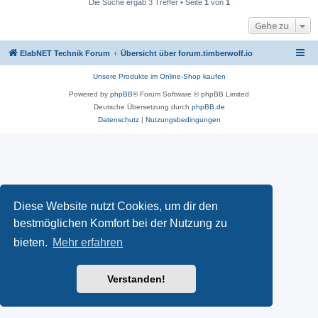
Die Suche ergab 3 Treffer • Seite
1
von
1
Gehe zu
ElabNET Technik Forum
Übersicht über forum.timberwolf.io
Unsere Produkte im Online-Shop kaufen
Powered by
phpBB
® Forum Software © phpBB Limited
Deutsche Übersetzung durch
phpBB.de
Datenschutz
|
Nutzungsbedingungen
Diese Website nutzt Cookies, um dir den
bestmöglichen Komfort bei der Nutzung zu
bieten.
Mehr erfahren
Verstanden!