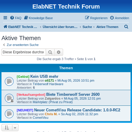
ElabNET Technik Forum
FAQ
Knowledge Base
Registrieren
Anmelden
S
ElabNET Technik Forum
Übersicht über forum.timberwolf.io
Suche
Aktive Themen
u
Aktive Themen
c
Zur erweiterten Suche
h
Suche
Erweiterte Suche
e
Die Suche ergab 3 Treffer • Seite
1
von
1
Themen
Kein USB mehr
[Gelöst]
Letzter Beitrag von
oli171
«
Mi Aug 05, 2026 10:51 pm
Verfasst in
Timberwolf Hardware
Antworten:
6
Biete Timberwolf Server 2600
[Verkaufsangebot]
Letzter Beitrag von
Zalgardos
«
Mi Aug 05, 2026 12:01 pm
Verfasst in
Marktplatz (Privat zu Privat)
Neuer CometVisu Release Candidate: 1.0.0-RC2
[NEUHEIT]
Letzter Beitrag von
Chris M.
«
So Aug 02, 2026 11:32 pm
Verfasst in
CometVisu