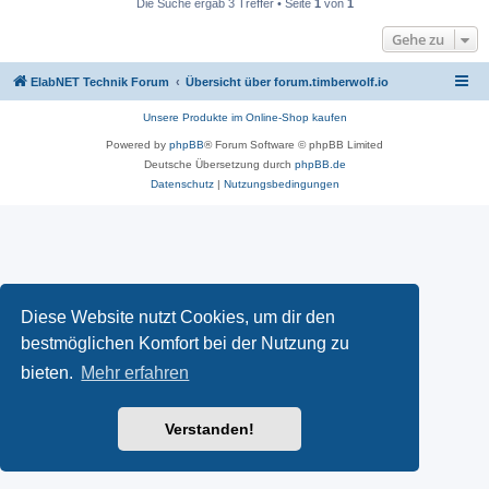
Die Suche ergab 3 Treffer • Seite
1
von
1
Gehe zu
ElabNET Technik Forum
Übersicht über forum.timberwolf.io
Unsere Produkte im Online-Shop kaufen
Powered by
phpBB
® Forum Software © phpBB Limited
Deutsche Übersetzung durch
phpBB.de
Datenschutz
|
Nutzungsbedingungen
Diese Website nutzt Cookies, um dir den
bestmöglichen Komfort bei der Nutzung zu
bieten.
Mehr erfahren
Verstanden!