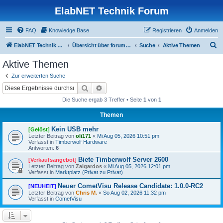
ElabNET Technik Forum
FAQ
Knowledge Base
Registrieren
Anmelden
S
ElabNET Technik Forum
Übersicht über forum.timberwolf.io
Suche
Aktive Themen
u
Aktive Themen
c
Zur erweiterten Suche
h
Suche
Erweiterte Suche
e
Die Suche ergab 3 Treffer • Seite
1
von
1
Themen
Kein USB mehr
[Gelöst]
Letzter Beitrag von
oli171
«
Mi Aug 05, 2026 10:51 pm
Verfasst in
Timberwolf Hardware
Antworten:
6
Biete Timberwolf Server 2600
[Verkaufsangebot]
Letzter Beitrag von
Zalgardos
«
Mi Aug 05, 2026 12:01 pm
Verfasst in
Marktplatz (Privat zu Privat)
Neuer CometVisu Release Candidate: 1.0.0-RC2
[NEUHEIT]
Letzter Beitrag von
Chris M.
«
So Aug 02, 2026 11:32 pm
Verfasst in
CometVisu