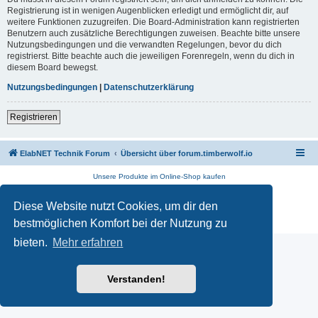
Registrierung ist in wenigen Augenblicken erledigt und ermöglicht dir, auf
weitere Funktionen zuzugreifen. Die Board-Administration kann registrierten
Benutzern auch zusätzliche Berechtigungen zuweisen. Beachte bitte unsere
Nutzungsbedingungen und die verwandten Regelungen, bevor du dich
registrierst. Bitte beachte auch die jeweiligen Forenregeln, wenn du dich in
diesem Board bewegst.
Nutzungsbedingungen
|
Datenschutzerklärung
Registrieren
ElabNET Technik Forum
Übersicht über forum.timberwolf.io
Unsere Produkte im Online-Shop kaufen
Powered by
phpBB
® Forum Software © phpBB Limited
Diese Website nutzt Cookies, um dir den
Deutsche Übersetzung durch
phpBB.de
Datenschutz
|
Nutzungsbedingungen
bestmöglichen Komfort bei der Nutzung zu
bieten.
Mehr erfahren
Verstanden!