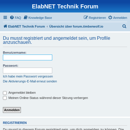
ElabNET Technik Forum
FAQ
Knowledge Base
Registrieren
Anmelden
S
ElabNET Technik Forum
Übersicht über forum.timberwolf.io
u
Du musst registriert und angemeldet sein, um Profile
c
anzuschauen.
h
Benutzername:
e
Passwort:
Ich habe mein Passwort vergessen
Die Aktivierungs-E-Mail erneut senden
Angemeldet bleiben
Meinen Online-Status während dieser Sitzung verbergen
REGISTRIEREN
Du musst in diesem Forum registriert sein, um dich anmelden zu können. Die