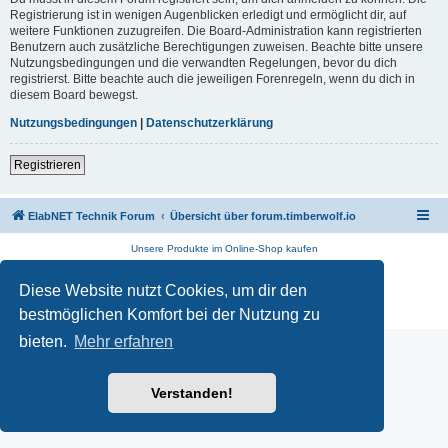
Registrierung ist in wenigen Augenblicken erledigt und ermöglicht dir, auf
weitere Funktionen zuzugreifen. Die Board-Administration kann registrierten
Benutzern auch zusätzliche Berechtigungen zuweisen. Beachte bitte unsere
Nutzungsbedingungen und die verwandten Regelungen, bevor du dich
registrierst. Bitte beachte auch die jeweiligen Forenregeln, wenn du dich in
diesem Board bewegst.
Nutzungsbedingungen
|
Datenschutzerklärung
Registrieren
ElabNET Technik Forum
Übersicht über forum.timberwolf.io
Unsere Produkte im Online-Shop kaufen
Powered by
phpBB
® Forum Software © phpBB Limited
Diese Website nutzt Cookies, um dir den
Deutsche Übersetzung durch
phpBB.de
Datenschutz
|
Nutzungsbedingungen
bestmöglichen Komfort bei der Nutzung zu
bieten.
Mehr erfahren
Verstanden!