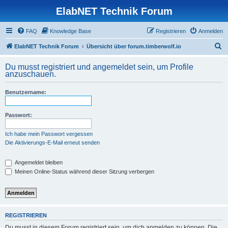
ElabNET Technik Forum
FAQ
Knowledge Base
Registrieren
Anmelden
S
ElabNET Technik Forum
Übersicht über forum.timberwolf.io
u
Du musst registriert und angemeldet sein, um Profile
c
anzuschauen.
h
Benutzername:
e
Passwort:
Ich habe mein Passwort vergessen
Die Aktivierungs-E-Mail erneut senden
Angemeldet bleiben
Meinen Online-Status während dieser Sitzung verbergen
REGISTRIEREN
Du musst in diesem Forum registriert sein, um dich anmelden zu können. Die