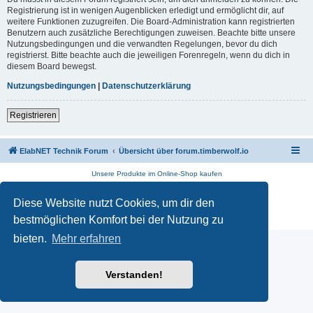
Registrierung ist in wenigen Augenblicken erledigt und ermöglicht dir, auf
weitere Funktionen zuzugreifen. Die Board-Administration kann registrierten
Benutzern auch zusätzliche Berechtigungen zuweisen. Beachte bitte unsere
Nutzungsbedingungen und die verwandten Regelungen, bevor du dich
registrierst. Bitte beachte auch die jeweiligen Forenregeln, wenn du dich in
diesem Board bewegst.
Nutzungsbedingungen
|
Datenschutzerklärung
Registrieren
ElabNET Technik Forum
Übersicht über forum.timberwolf.io
Unsere Produkte im Online-Shop kaufen
Powered by
phpBB
® Forum Software © phpBB Limited
Diese Website nutzt Cookies, um dir den
Deutsche Übersetzung durch
phpBB.de
Datenschutz
|
Nutzungsbedingungen
bestmöglichen Komfort bei der Nutzung zu
bieten.
Mehr erfahren
Verstanden!