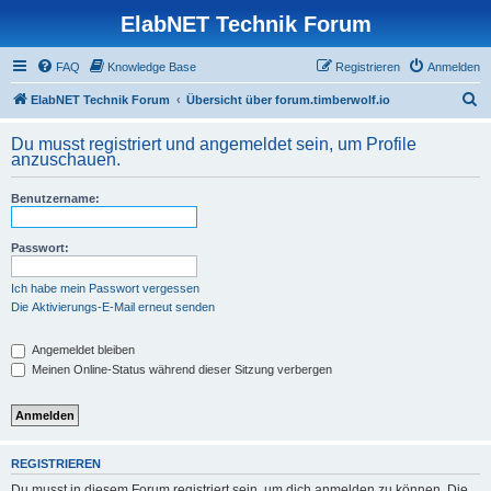
ElabNET Technik Forum
FAQ
Knowledge Base
Registrieren
Anmelden
S
ElabNET Technik Forum
Übersicht über forum.timberwolf.io
u
Du musst registriert und angemeldet sein, um Profile
c
anzuschauen.
h
Benutzername:
e
Passwort:
Ich habe mein Passwort vergessen
Die Aktivierungs-E-Mail erneut senden
Angemeldet bleiben
Meinen Online-Status während dieser Sitzung verbergen
REGISTRIEREN
Du musst in diesem Forum registriert sein, um dich anmelden zu können. Die