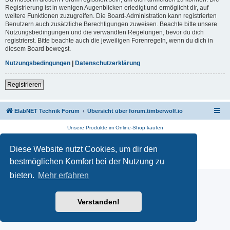
Registrierung ist in wenigen Augenblicken erledigt und ermöglicht dir, auf
weitere Funktionen zuzugreifen. Die Board-Administration kann registrierten
Benutzern auch zusätzliche Berechtigungen zuweisen. Beachte bitte unsere
Nutzungsbedingungen und die verwandten Regelungen, bevor du dich
registrierst. Bitte beachte auch die jeweiligen Forenregeln, wenn du dich in
diesem Board bewegst.
Nutzungsbedingungen
|
Datenschutzerklärung
Registrieren
ElabNET Technik Forum
Übersicht über forum.timberwolf.io
Unsere Produkte im Online-Shop kaufen
Powered by
phpBB
® Forum Software © phpBB Limited
Diese Website nutzt Cookies, um dir den
Deutsche Übersetzung durch
phpBB.de
Datenschutz
|
Nutzungsbedingungen
bestmöglichen Komfort bei der Nutzung zu
bieten.
Mehr erfahren
Verstanden!