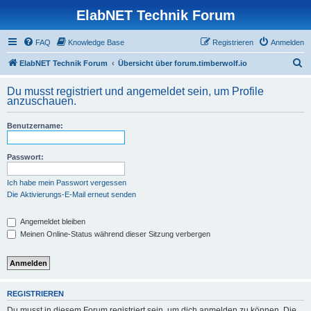
ElabNET Technik Forum
FAQ
Knowledge Base
Registrieren
Anmelden
S
ElabNET Technik Forum
Übersicht über forum.timberwolf.io
u
Du musst registriert und angemeldet sein, um Profile
c
anzuschauen.
h
Benutzername:
e
Passwort:
Ich habe mein Passwort vergessen
Die Aktivierungs-E-Mail erneut senden
Angemeldet bleiben
Meinen Online-Status während dieser Sitzung verbergen
REGISTRIEREN
Du musst in diesem Forum registriert sein, um dich anmelden zu können. Die