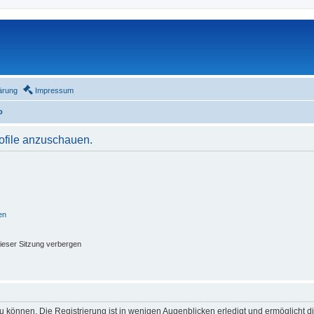
ärung
Impressum
o
rofile anzuschauen.
en
ieser Sitzung verbergen
 können. Die Registrierung ist in wenigen Augenblicken erledigt und ermöglicht di