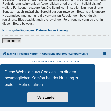
Registrierung ist in wenigen Augenblicken erledigt und ermöglicht dir, auf
weitere Funktionen zuzugreifen. Die Board-Administration kann registrierten
Benutzern auch zusätzliche Berechtigungen zuweisen. Beachte bitte unsere
Nutzungsbedingungen und die verwandten Regelungen, bevor du dich
registrierst. Bitte beachte auch die jeweiligen Forenregeln, wenn du dich in
diesem Board bewegst.
Nutzungsbedingungen
|
Datenschutzerklärung
Registrieren
ElabNET Technik Forum
Übersicht über forum.timberwolf.io
Unsere Produkte im Online-Shop kaufen
Powered by
phpBB
® Forum Software © phpBB Limited
Diese Website nutzt Cookies, um dir den
Deutsche Übersetzung durch
phpBB.de
Datenschutz
|
Nutzungsbedingungen
bestmöglichen Komfort bei der Nutzung zu
bieten.
Mehr erfahren
Verstanden!