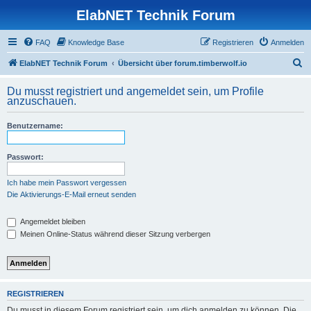
ElabNET Technik Forum
FAQ
Knowledge Base
Registrieren
Anmelden
S
ElabNET Technik Forum
Übersicht über forum.timberwolf.io
u
Du musst registriert und angemeldet sein, um Profile
c
anzuschauen.
h
Benutzername:
e
Passwort:
Ich habe mein Passwort vergessen
Die Aktivierungs-E-Mail erneut senden
Angemeldet bleiben
Meinen Online-Status während dieser Sitzung verbergen
REGISTRIEREN
Du musst in diesem Forum registriert sein, um dich anmelden zu können. Die