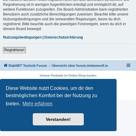
Registrierung ist in wenigen Augenblicken erledigt und ermöglicht dir, auf
weitere Funktionen zuzugreifen. Die Board-Administration kann registrierten
Benutzern auch zusätzliche Berechtigungen zuweisen. Beachte bitte unsere
Nutzungsbedingungen und die verwandten Regelungen, bevor du dich
registrierst. Bitte beachte auch die jeweiligen Forenregeln, wenn du dich in
diesem Board bewegst.
Nutzungsbedingungen
|
Datenschutzerklärung
Registrieren
ElabNET Technik Forum
Übersicht über forum.timberwolf.io
Unsere Produkte im Online-Shop kaufen
Powered by
phpBB
® Forum Software © phpBB Limited
Diese Website nutzt Cookies, um dir den
Deutsche Übersetzung durch
phpBB.de
Datenschutz
|
Nutzungsbedingungen
bestmöglichen Komfort bei der Nutzung zu
bieten.
Mehr erfahren
Verstanden!