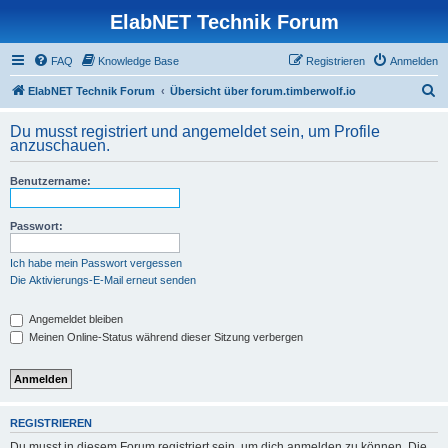
ElabNET Technik Forum
FAQ
Knowledge Base
Registrieren
Anmelden
S
ElabNET Technik Forum
Übersicht über forum.timberwolf.io
u
Du musst registriert und angemeldet sein, um Profile
c
anzuschauen.
h
Benutzername:
e
Passwort:
Ich habe mein Passwort vergessen
Die Aktivierungs-E-Mail erneut senden
Angemeldet bleiben
Meinen Online-Status während dieser Sitzung verbergen
REGISTRIEREN
Du musst in diesem Forum registriert sein, um dich anmelden zu können. Die