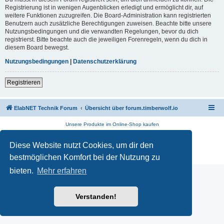
Registrierung ist in wenigen Augenblicken erledigt und ermöglicht dir, auf
weitere Funktionen zuzugreifen. Die Board-Administration kann registrierten
Benutzern auch zusätzliche Berechtigungen zuweisen. Beachte bitte unsere
Nutzungsbedingungen und die verwandten Regelungen, bevor du dich
registrierst. Bitte beachte auch die jeweiligen Forenregeln, wenn du dich in
diesem Board bewegst.
Nutzungsbedingungen
|
Datenschutzerklärung
Registrieren
ElabNET Technik Forum
Übersicht über forum.timberwolf.io
Unsere Produkte im Online-Shop kaufen
Powered by
phpBB
® Forum Software © phpBB Limited
Diese Website nutzt Cookies, um dir den
Deutsche Übersetzung durch
phpBB.de
Datenschutz
|
Nutzungsbedingungen
bestmöglichen Komfort bei der Nutzung zu
bieten.
Mehr erfahren
Verstanden!