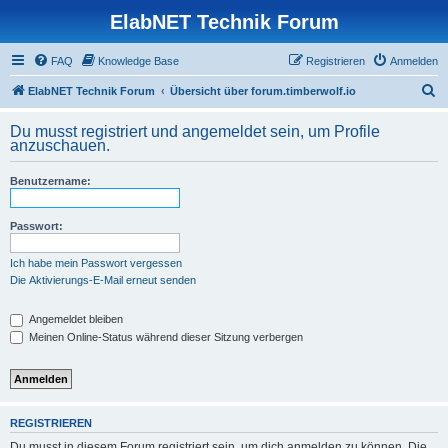
ElabNET Technik Forum
FAQ
Knowledge Base
Registrieren
Anmelden
S
ElabNET Technik Forum
Übersicht über forum.timberwolf.io
u
Du musst registriert und angemeldet sein, um Profile
c
anzuschauen.
h
Benutzername:
e
Passwort:
Ich habe mein Passwort vergessen
Die Aktivierungs-E-Mail erneut senden
Angemeldet bleiben
Meinen Online-Status während dieser Sitzung verbergen
REGISTRIEREN
Du musst in diesem Forum registriert sein, um dich anmelden zu können. Die