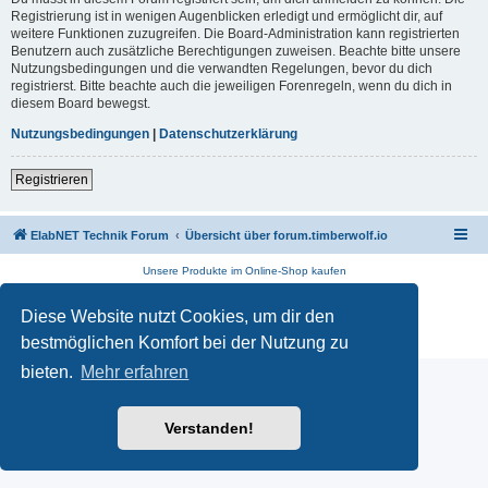
Registrierung ist in wenigen Augenblicken erledigt und ermöglicht dir, auf
weitere Funktionen zuzugreifen. Die Board-Administration kann registrierten
Benutzern auch zusätzliche Berechtigungen zuweisen. Beachte bitte unsere
Nutzungsbedingungen und die verwandten Regelungen, bevor du dich
registrierst. Bitte beachte auch die jeweiligen Forenregeln, wenn du dich in
diesem Board bewegst.
Nutzungsbedingungen
|
Datenschutzerklärung
Registrieren
ElabNET Technik Forum
Übersicht über forum.timberwolf.io
Unsere Produkte im Online-Shop kaufen
Powered by
phpBB
® Forum Software © phpBB Limited
Diese Website nutzt Cookies, um dir den
Deutsche Übersetzung durch
phpBB.de
Datenschutz
|
Nutzungsbedingungen
bestmöglichen Komfort bei der Nutzung zu
bieten.
Mehr erfahren
Verstanden!