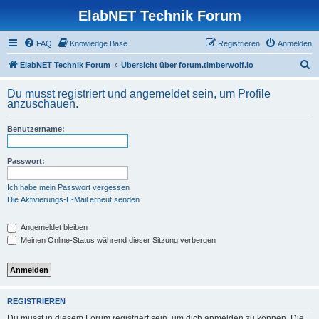
ElabNET Technik Forum
FAQ
Knowledge Base
Registrieren
Anmelden
S
ElabNET Technik Forum
Übersicht über forum.timberwolf.io
u
Du musst registriert und angemeldet sein, um Profile
c
anzuschauen.
h
Benutzername:
e
Passwort:
Ich habe mein Passwort vergessen
Die Aktivierungs-E-Mail erneut senden
Angemeldet bleiben
Meinen Online-Status während dieser Sitzung verbergen
REGISTRIEREN
Du musst in diesem Forum registriert sein, um dich anmelden zu können. Die