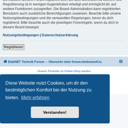
Registrierung ist in wenigen Augenblicken erledigt und ermöglicht dir, auf
weitere Funktionen zuzugreifen. Die Board-Administration kann registrierten
Benutzern auch zusätzliche Berechtigungen zuweisen. Beachte bitte unsere
Nutzungsbedingungen und die verwandten Regelungen, bevor du dich
registrierst. Bitte beachte auch die jeweiligen Forenregeln, wenn du dich in
diesem Board bewegst.
Nutzungsbedingungen
|
Datenschutzerklärung
Registrieren
ElabNET Technik Forum
Übersicht über forum.timberwolf.io
Unsere Produkte im Online-Shop kaufen
Powered by
phpBB
® Forum Software © phpBB Limited
Diese Website nutzt Cookies, um dir den
Deutsche Übersetzung durch
phpBB.de
Datenschutz
|
Nutzungsbedingungen
bestmöglichen Komfort bei der Nutzung zu
bieten.
Mehr erfahren
Verstanden!