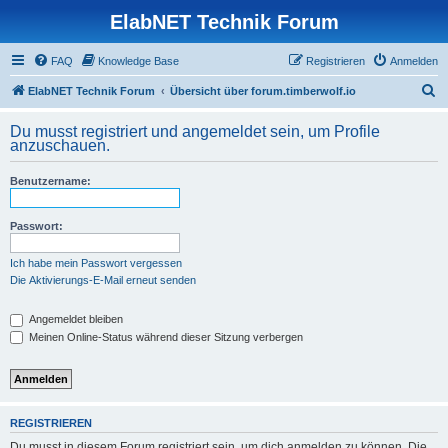
ElabNET Technik Forum
FAQ
Knowledge Base
Registrieren
Anmelden
S
ElabNET Technik Forum
Übersicht über forum.timberwolf.io
u
Du musst registriert und angemeldet sein, um Profile
c
anzuschauen.
h
Benutzername:
e
Passwort:
Ich habe mein Passwort vergessen
Die Aktivierungs-E-Mail erneut senden
Angemeldet bleiben
Meinen Online-Status während dieser Sitzung verbergen
REGISTRIEREN
Du musst in diesem Forum registriert sein, um dich anmelden zu können. Die