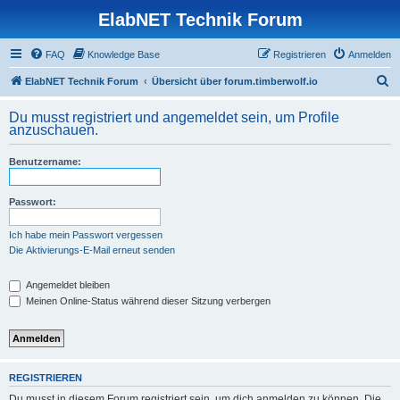
ElabNET Technik Forum
FAQ
Knowledge Base
Registrieren
Anmelden
S
ElabNET Technik Forum
Übersicht über forum.timberwolf.io
u
Du musst registriert und angemeldet sein, um Profile
c
anzuschauen.
h
Benutzername:
e
Passwort:
Ich habe mein Passwort vergessen
Die Aktivierungs-E-Mail erneut senden
Angemeldet bleiben
Meinen Online-Status während dieser Sitzung verbergen
REGISTRIEREN
Du musst in diesem Forum registriert sein, um dich anmelden zu können. Die