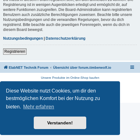
Registrierung ist in wenigen Augenblicken erledigt und ermöglicht dir, auf
weitere Funktionen zuzugreifen. Die Board-Administration kann registrierten
Benutzern auch zusätzliche Berechtigungen zuweisen. Beachte bitte unsere
Nutzungsbedingungen und die verwandten Regelungen, bevor du dich
registrierst. Bitte beachte auch die jeweiligen Forenregeln, wenn du dich in
diesem Board bewegst.
Nutzungsbedingungen
|
Datenschutzerklärung
Registrieren
ElabNET Technik Forum
Übersicht über forum.timberwolf.io
Unsere Produkte im Online-Shop kaufen
Powered by
phpBB
® Forum Software © phpBB Limited
Diese Website nutzt Cookies, um dir den
Deutsche Übersetzung durch
phpBB.de
Datenschutz
|
Nutzungsbedingungen
bestmöglichen Komfort bei der Nutzung zu
bieten.
Mehr erfahren
Verstanden!